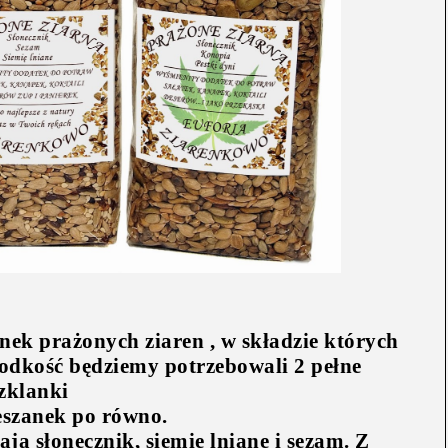
ek prażonych ziaren , w składzie których
łodkość będziemy potrzebowali 2 pełne
zklanki
eszanek po równo.
ają słonecznik, siemię lniane i sezam. Z