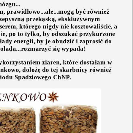
ózgu...
m, prawidłowo...ale...mogą być również
zepyszną przekąską, ekskluzywnym
rem, którego nigdy nie kosztowaliście, a
ie, po to tylko, by odszukać przykurzone
łady energii, by je obudzić i zaprosić do
kolada...rozmarzyć się wypada!
wykorzystaniem ziaren, które dostałam w
nkowo, dolożę do tej skarbnicy również
iodu Spadziowego ChNP.