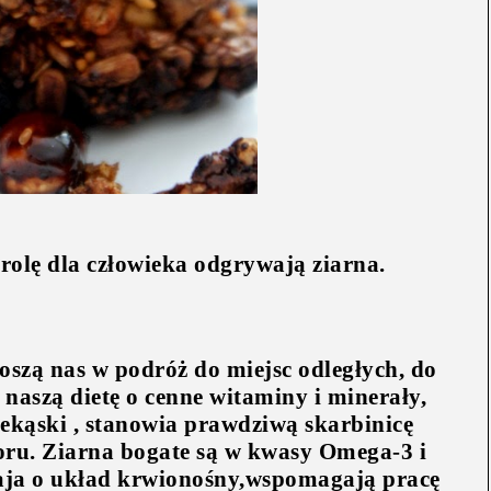
olę dla człowieka odgrywają ziarna.
szą nas w podróż do miejsc odległych, do
naszą dietę o cenne witaminy i minerały,
zekąski , stanowia prawdziwą skarbinicę
ru. Ziarna bogate są w kwasy Omega-3 i
aja o układ krwionośny,wspomagają pracę