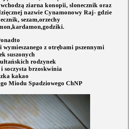
 wchodzą ziarna konopii, slonecznik oraz
 wdzięcznej nazwie Cynamonowy Raj- gdzie
ecznik, sezam,orzechy
mon,kardamon,godziki.
Ponadto
li wymieszanego z otrębami pszennymi
wek suszonych
sułtańskich rodzynek
 i soczysta brzoskwinia
yzka kakao
iego Miodu Spadziowego ChNP