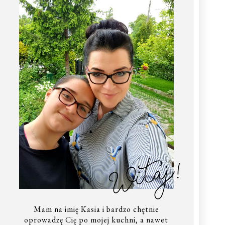
Witaj!
Mam na imię Kasia i bardzo chętnie
oprowadzę Cię po mojej kuchni, a nawet