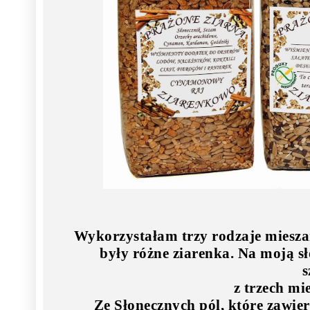
Wykorzystałam trzy rodzaje mieszan
były różne ziarenka. Na moją s
s
z trzech mi
Ze Słonecznych pól, które zawier