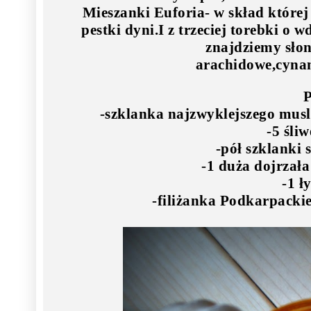
Mieszanki Euforia- w skład której
pestki dyni.I z trzeciej torebki o
znajdziemy słon
arachidowe,cyna
-szklanka najzwyklejszego mus
-5 śli
-pół szklanki 
-1 duża dojrzała
-1 ł
-filiżanka Podkarpack