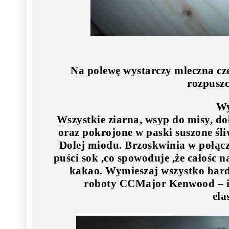
Na polewę wystarczy mleczna cz
rozpuszc
Wy
Wszystkie ziarna, wsyp do misy, doł
oraz pokrojone w paski suszone śli
Dolej miodu. Brzoskwinia w połącz
puści sok ,co spowoduje ,że całośc 
kakao. Wymieszaj wszystko bard
roboty CCMajor Kenwood – i
ela