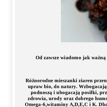
Od zawsze wiadomo jak ważną r
Różnorodne mieszanki ziaren przeno
upraw bio, do natury. Wzbogacają 
podnoszą i ubogacają posiłki, pr
zdrowia, urody oraz dobrego humo
Omega-6,witaminy A,D,E,C i K. Db