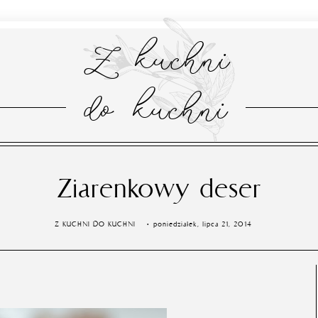
Z kuchni
do kuchni
Ziarenkowy deser
Z KUCHNI DO KUCHNI
poniedziałek, lipca 21, 2014