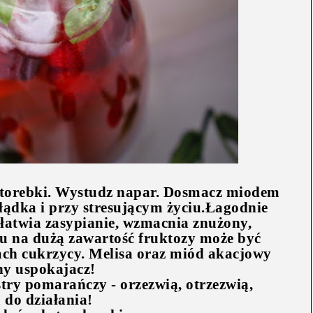
 torebki. Wystudz napar. Dosmacz miodem
ądka i przy stresującym życiu.Łagodnie
łatwia zasypianie, wzmacnia znużony,
u na dużą zawartość fruktozy może być
ach cukrzycy. Melisa oraz miód akacjowy
ny uspokajacz!
try pomarańczy - orzezwią, otrzezwią,
 do działania!