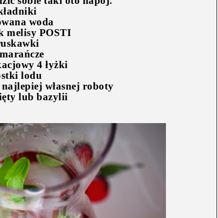
zić sobie taki oto napój.
kładniki
rowana woda
ek melisy POSTI
ruskawki
omarańcze
acjowy 4 łyżki
ostki lodu
najlepiej własnej roboty
ięty lub bazylii