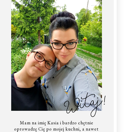
Witaj!
Mam na imię Kasia i bardzo chętnie
oprowadzę Cię po mojej kuchni, a nawet