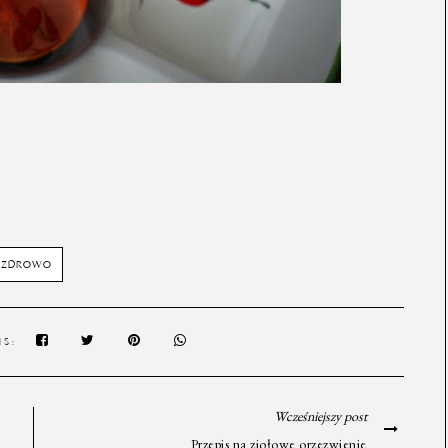
ZDROWO
IS:
Wcześniejszy post
Przepis na ziołowe orzezwienie