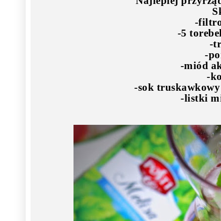
Najlepiej przyrząd
S
-filt
-5 toreb
-t
-p
-miód ak
-k
-sok truskawkowy 
-listki m