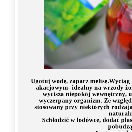
Ugotuj wodę, zaparz melisę.Wyciąg
akacjowym- idealny na wrzody żoł
wycisza niepokój wewnętrzny, u
wyczerpany organizm. Ze względ
stosowany przy niektórych rodzaj
natural
Schłodzić w lodówce, dodać plas
pobudzą