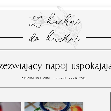
Z kuchni
do kuchni
zezwiający napój uspokajaj
Z KUCHNI DO KUCHNI
czwartek, maja 14, 2015