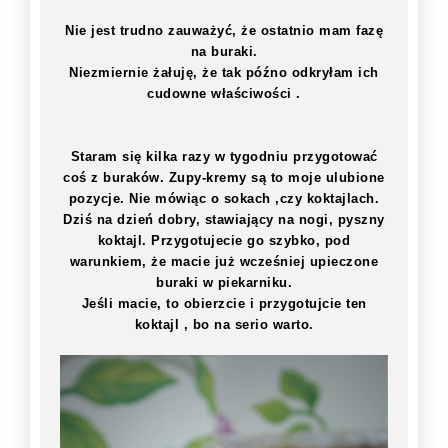
Nie jest trudno zauważyć, że ostatnio mam fazę
na buraki.
Niezmiernie żałuję, że tak późno odkryłam ich
cudowne właściwości .
Staram się kilka razy w tygodniu przygotować
coś z buraków. Zupy-kremy są to moje ulubione
pozycje. Nie mówiąc o sokach ,czy koktajlach.
Dziś na dzień dobry, stawiający na nogi, pyszny
koktajl. Przygotujecie go szybko, pod
warunkiem, że macie już wcześniej upieczone
buraki w piekarniku.
Jeśli macie, to obierzcie i przygotujcie ten
koktajl , bo na serio warto.