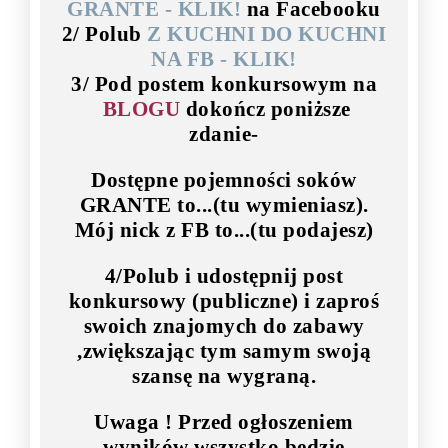
GRANTE - KLIK!
na Facebooku
2/ Polub
Z KUCHNI DO KUCHNI
NA FB - KLIK!
3/ Pod postem konkursowym na
BLOGU
dokończ poniższe
zdanie-
Dostępne pojemności soków
GRANTE to...
(tu wymieniasz).
M
ój nick z FB to...
(
tu podajesz
)
4/Polub i udost
ępnij post
konkursowy
(publiczne) i zapro
ś
swoich znajomych do zabawy
,zwiększając tym samym swoją
szansę na wygraną.
Uwaga !
Przed ogłoszeniem
wyników wszystko będzie