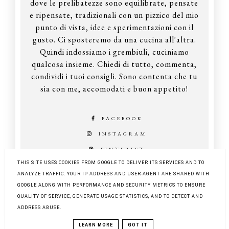
dove le prelibatezze sono equilibrate, pensate
e ripensate, tradizionali con un pizzico del mio
punto di vista, idee e sperimentazioni con il
gusto. Ci sposteremo da una cucina all'altra.
Quindi indossiamo i grembiuli, cuciniamo
qualcosa insieme. Chiedi di tutto, commenta,
condividi i tuoi consigli. Sono contenta che tu
sia con me, accomodati e buon appetito!
FACEBOOK
INSTAGRAM
PINTEREST
THIS SITE USES COOKIES FROM GOOGLE TO DELIVER ITS SERVICES AND TO
ANALYZE TRAFFIC. YOUR IP ADDRESS AND USER-AGENT ARE SHARED WITH
GOOGLE ALONG WITH PERFORMANCE AND SECURITY METRICS TO ENSURE
COPYRIGHT ©
Z KUCHNI DO KUCHNI
QUALITY OF SERVICE, GENERATE USAGE STATISTICS, AND TO DETECT AND
BLOG DESIGN:
KAROGRAFIA.PL
ADDRESS ABUSE.
LEARN MORE
GOT IT