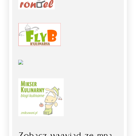
Zobacz wywiad ze mną