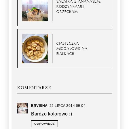
SAŁATKA Z ANANASEM,
RODZYNKAMI I
ORZECHAMI
CIASTECZKA
MIGDAŁOWE NA
BIAŁKACH
KOMENTARZE
ERVISHA
22 LIPCA 2014 09:04
Bardzo kolorowo :)
ODPOWIEDZ