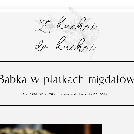
Z kuchni
do kuchni
Babka w płatkach migdałó
Z KUCHNI DO KUCHNI
czwartek, kwietnia 02, 2015