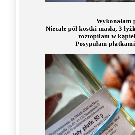
Wykonałam p
Niecałe pół kostki masła, 3 łyż
roztopiłam w kąpiel
Posypałam płatkam