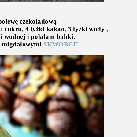
olewę czekoladową
ki cukru, 4 łyżki kakao, 3 łyżki wody ,
i wodnej i polalam babki.
i migdałowymi
SKWORCU