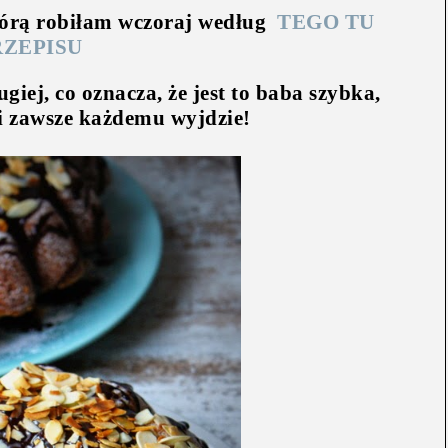
tórą robiłam wczoraj według
TEGO TU
RZEPISU
giej, co oznacza, że jest to baba szybka,
i zawsze każdemu wyjdzie!