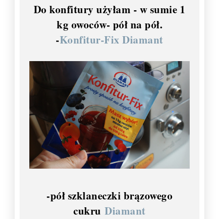
Do konfitury użyłam - w sumie 1
kg owoców- pół na pół.
-
Konfitur-Fix Diamant
-pół szklaneczki brązowego
cukru
Diamant