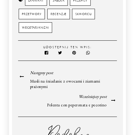
DIAMANT
JABŁKA
PRZEPISY
PRZETWORY
RECENZJE
SKWORCU
WEGETARIANIZM
UDOSTĘPNIJ TEN WPIS:
Następny post
Musli na śniadanie z owocami i ziarnami
prażonymi
Wcześniejszy post
Polenta con peperonata e pecorino
Podobne