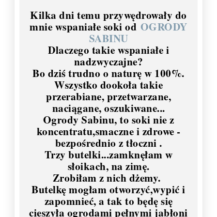
Kilka dni temu przywędrowały do
mnie wspaniałe soki od
OGRODY
SABINU
Dlaczego takie wspaniałe i
nadzwyczajne?
Bo dziś trudno o naturę w 100%.
Wszystko dookoła takie
przerabiane, przetwarzane,
naciągane, oszukiwane...
Ogrody Sabinu, to soki nie z
koncentratu,smaczne i zdrowe -
bezpośrednio z tłoczni .
Trzy butelki...zamknęłam w
słoikach, na zimę.
Zrobiłam z nich dżemy.
Butelkę mogłam otworzyć,wypić i
zapomnieć, a tak to będę się
cieszyła ogrodami pełnymi jabłoni