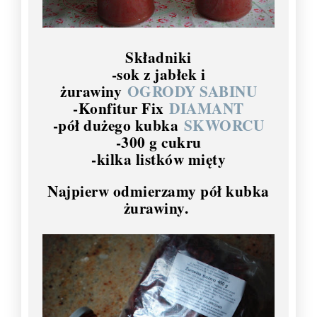
Składniki
-sok z jabłek i
żurawiny
OGRODY SABINU
-Konfitur Fix
DIAMANT
-pół dużego kubka
SKWORCU
-300 g cukru
-kilka listków mięty
Najpierw odmierzamy pół kubka
żurawiny.