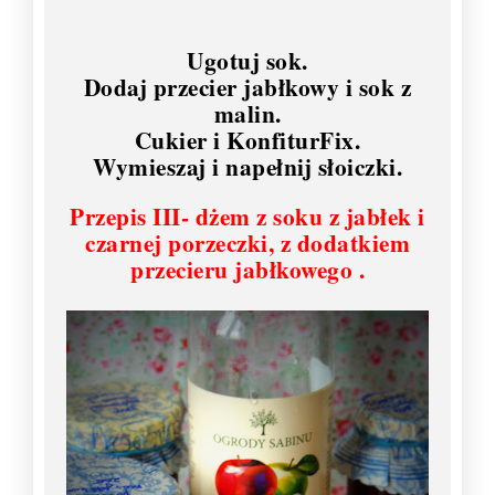
Ugotuj sok.
Dodaj przecier jabłkowy i sok z
malin.
Cukier i KonfiturFix.
Wymieszaj i napełnij słoiczki.
Przepis III- dżem z soku z jabłek i
czarnej porzeczki, z dodatkiem
przecieru jabłkowego .