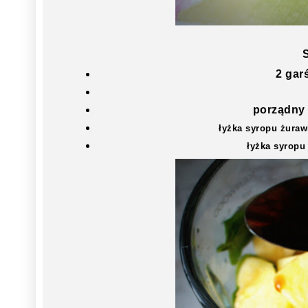
S
2 gar
porządny
łyżka syropu żura
łyżka syrop