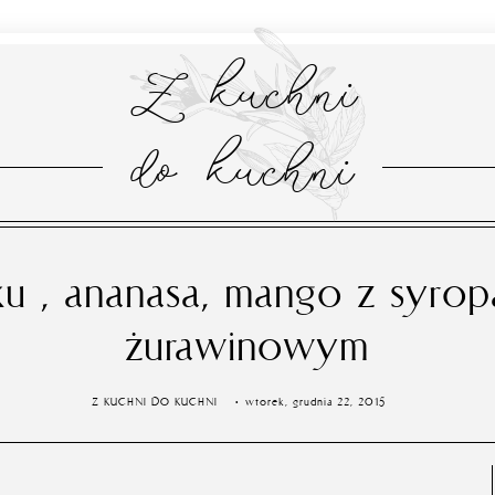
Z kuchni
do kuchni
aku , ananasa, mango z syro
żurawinowym
Z KUCHNI DO KUCHNI
wtorek, grudnia 22, 2015