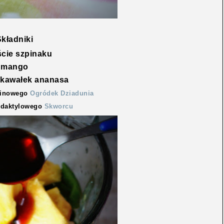
kładniki
ście szpinaku
mango
 kawałek ananasa
winowego
Ogródek Dziadunia
u daktylowego
Skworcu