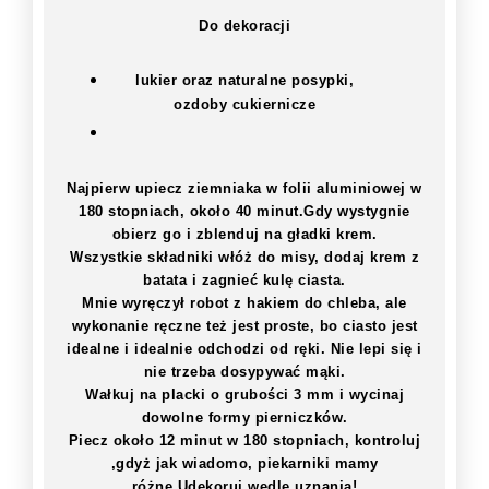
Do dekoracji
lukier oraz naturalne posypki,
ozdoby cukiernicze
Najpierw upiecz ziemniaka w folii aluminiowej w
180 stopniach, około 40 minut.Gdy wystygnie
obierz go i zblenduj na gładki krem.
Wszystkie składniki włóż do misy, dodaj krem z
batata i zagnieć kulę ciasta.
Mnie wyręczył robot z hakiem do chleba, ale
wykonanie ręczne też jest proste, bo ciasto jest
idealne i idealnie odchodzi od ręki. Nie lepi się i
nie trzeba dosypywać mąki.
Wałkuj na placki o grubości 3 mm i wycinaj
dowolne formy pierniczków.
Piecz około 12 minut w 180 stopniach, kontroluj
,gdyż jak wiadomo, piekarniki mamy
różne.Udekoruj wedle uznania!