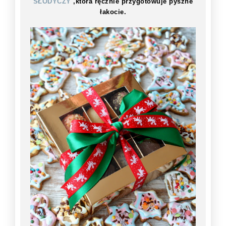
SŁODYCZY
,która ręcznie przygotowuje pyszne
łakocie.