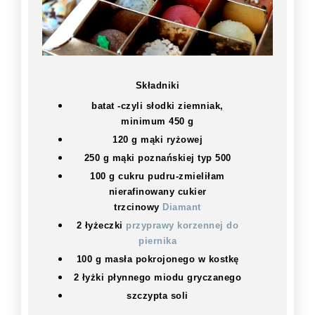
Składniki
batat -czyli słodki ziemniak,
minimum 450 g
120 g mąki ryżowej
250 g mąki poznańskiej typ 500
100 g cukru pudru-zmieliłam
nierafinowany cukier
trzcinowy
Diamant
2 łyżeczki
przyprawy korzennej do
piernika
100 g masła pokrojonego w kostkę
2 łyżki płynnego miodu gryczanego
szczypta soli