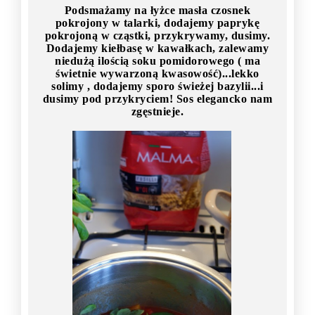
Podsmażamy na łyżce masła czosnek
pokrojony w talarki, dodajemy paprykę
pokrojoną w cząstki, przykrywamy, dusimy.
Dodajemy kiełbasę w kawałkach, zalewamy
niedużą ilością soku pomidorowego ( ma
świetnie wywarzoną kwasowość)...lekko
solimy , dodajemy sporo świeżej bazylii...i
dusimy pod przykryciem! Sos elegancko nam
zgęstnieje.