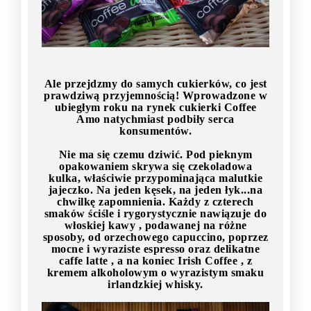
Ale przejdzmy do samych cukierków, co jest
prawdziwą przyjemnością! Wprowadzone w
ubiegłym roku na rynek cukierki Coffee
Amo natychmiast podbiły serca
konsumentów.
Nie ma się czemu dziwić. Pod pieknym
opakowaniem skrywa się czekoladowa
kulka, właściwie przypominająca malutkie
jajeczko. Na jeden kęsek, na jeden łyk...na
chwilkę zapomnienia. Każdy z czterech
smaków ściśle i rygorystycznie nawiązuje do
włoskiej kawy , podawanej na różne
sposoby, od orzechowego capuccino, poprzez
mocne i wyraziste espresso oraz delikatne
caffe latte , a na koniec Irish Coffee , z
kremem alkoholowym o wyrazistym smaku
irlandzkiej whisky.