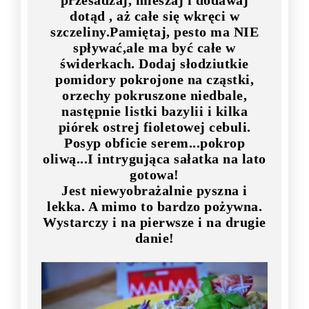
dotąd , aż całe się wkręci w
szczeliny.Pamiętaj, pesto ma NIE
spływać,ale ma być całe w
świderkach. Dodaj słodziutkie
pomidory pokrojone na cząstki,
orzechy pokruszone niedbale,
następnie listki bazylii i kilka
piórek ostrej fioletowej cebuli.
Posyp obficie serem...pokrop
oliwą...I intrygująca sałatka na lato
gotowa!
Jest niewyobrażalnie pyszna i
lekka. A mimo to bardzo pożywna.
Wystarczy i na pierwsze i na drugie
danie!