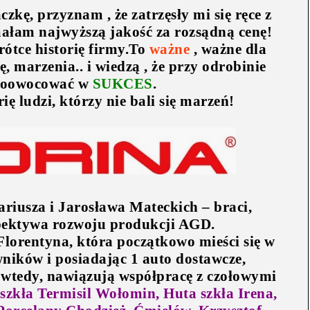
zkę, przyznam , że zatrzęsły mi się ręce z
ałam najwyższą jakość za rozsądną cenę!
rótce historię firmy.To
ważne
, ważne dla
ę, marzenia.. i wiedzą , że przy odrobinie
oowocować w
SUKCES
.
ię ludzi, którzy nie bali się marzeń!
ariusza i Jarosława Mateckich – braci,
pektywa rozwoju produkcji AGD.
Florentyna, która początkowo mieści się w
ników i posiadając 1 auto dostawcze,
 wtedy, nawiązują współpracę z czołowymi
szkła Termisil Wołomin, Huta szkła Irena,