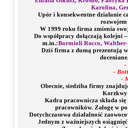
Emalia Olkusz, Krosno, Fabryka P
Karolina, Ger
Upór i konsekwentne działanie c
rozwojem 
W 1999 roku firma zmienia swoją
Do współpracy dołączają kolejni –
m.in.:
Bormioli Rocco, Walther-G
Dziś firma z dumą prezentują w
doceniane.
-
- Bot
- 
Obecnie, siedziba firmy znajdu
Korzkwy 
Kadra pracownicza składa się
pracowników. Załogę w pok
Dotychczasowa działalność zaowoco
Jednym z ważniejszych osiągnięć