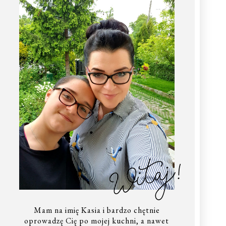
Witaj!
Mam na imię Kasia i bardzo chętnie
oprowadzę Cię po mojej kuchni, a nawet