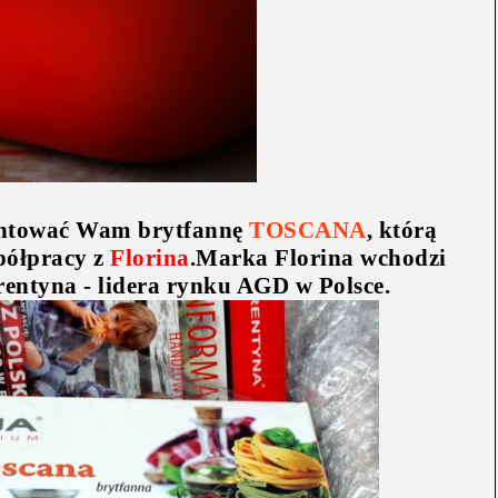
zentować Wam brytfannę
TOSCANA
, którą
półpracy z
Florina
.Marka Florina wchodzi
rentyna - lidera rynku AGD w Polsce.