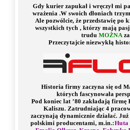
Gdy kurier zapukał i wręczył mi pac
wrażenia .W swoich dłoniach trzym
Ale pozwólcie, że przedstawię po k
wszystkich tych , którzy mają pasj
trudu
MOŻNA
za
Przeczytajcie niezwykłą histor
Historia firmy zaczyna się od M
których fascynowała pers
Pod koniec lat ’80 zakładają firmę 
Kaliszu. Zatrudniając 4 pracow
zaczynają dynamicznie działać. Już
polskimi producentami, m.in.:
Huta 