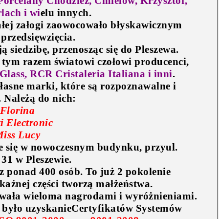
orcelany Chodzież, Ćmielów, Krzysztof,
lach i wi
elu innych.
ałej załogi zaowocowało błyskawicznym
przedsięwzięcia.
 siedzibę, przenosząc się do Pleszewa.
 tym razem światowi czołowi producenci,
lass, RCR Cristaleria Italiana i inni
.
łasne marki, które są rozpoznawalne i
 Należą do nich:
 Florina
ti Electronic
Miss Lucy
je się w nowoczesnym budynku, przy
ul.
31 w Pleszewie
.
 z ponad
400
osób. To już 2 pokolenie
aźnej części tworzą małżeństwa.
wała wieloma nagrodami i wyróżnieniami.
 było uzyskanie
Certyfikatów Systemów