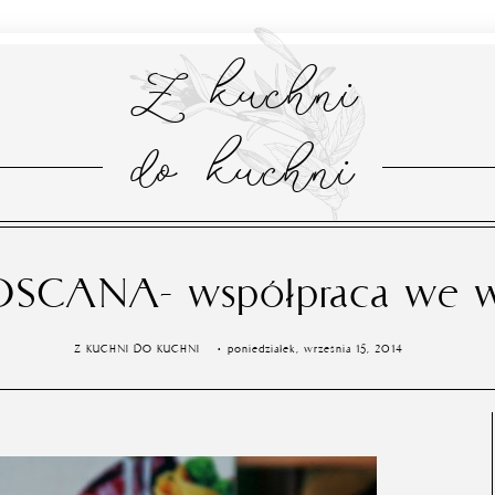
Z kuchni
do kuchni
TOSCANA- współpraca we wł
Z KUCHNI DO KUCHNI
poniedziałek, września 15, 2014