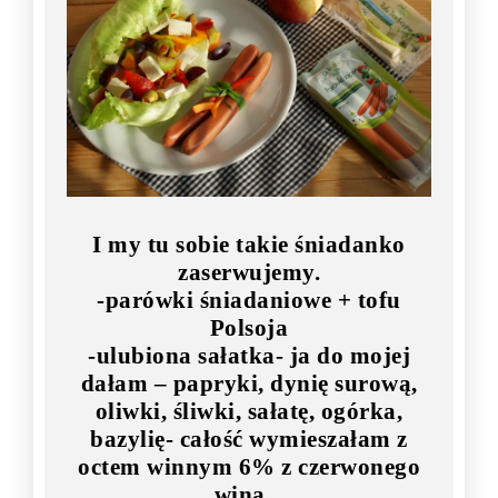
I my tu sobie takie śniadanko
zaserwujemy.
-parówki śniadaniowe + tofu
Polsoja
-ulubiona sałatka- ja do mojej
dałam – papryki, dynię surową,
oliwki, śliwki, sałatę, ogórka,
bazylię- całość wymieszałam z
octem winnym 6% z czerwonego
wina...