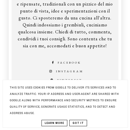
e ripensate, tradizionali con un pizzico del mio
punto di vista, idee e sperimentazioni con il
gusto. Ci sposteremo da una cucina all'altra.
Quindi indossiamo i grembiuli, cuciniamo
qualcosa insieme. Chiedi di tutto, commenta,
condividi i tuoi consigli. Sono contenta che tu
sia con me, accomodati e buon appetito!
FACEBOOK
INSTAGRAM
PINTEREST
THIS SITE USES COOKIES FROM GOOGLE TO DELIVER ITS SERVICES AND TO
ANALYZE TRAFFIC. YOUR IP ADDRESS AND USER-AGENT ARE SHARED WITH
GOOGLE ALONG WITH PERFORMANCE AND SECURITY METRICS TO ENSURE
COPYRIGHT ©
Z KUCHNI DO KUCHNI
QUALITY OF SERVICE, GENERATE USAGE STATISTICS, AND TO DETECT AND
BLOG DESIGN:
KAROGRAFIA.PL
ADDRESS ABUSE.
LEARN MORE
GOT IT