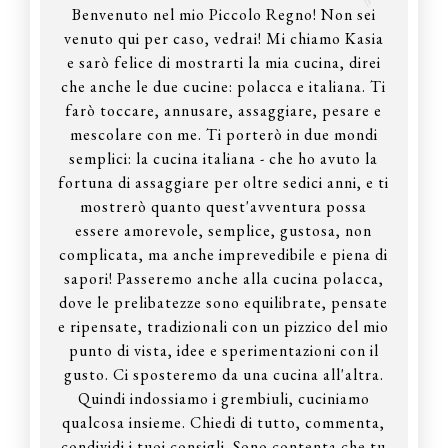
Benvenuto nel mio Piccolo Regno! Non sei
venuto qui per caso, vedrai! Mi chiamo Kasia
e sarò felice di mostrarti la mia cucina, direi
che anche le due cucine: polacca e italiana. Ti
farò toccare, annusare, assaggiare, pesare e
mescolare con me. Ti porterò in due mondi
semplici: la cucina italiana - che ho avuto la
fortuna di assaggiare per oltre sedici anni, e ti
mostrerò quanto quest'avventura possa
essere amorevole, semplice, gustosa, non
complicata, ma anche imprevedibile e piena di
sapori! Passeremo anche alla cucina polacca,
dove le prelibatezze sono equilibrate, pensate
e ripensate, tradizionali con un pizzico del mio
punto di vista, idee e sperimentazioni con il
gusto. Ci sposteremo da una cucina all'altra.
Quindi indossiamo i grembiuli, cuciniamo
qualcosa insieme. Chiedi di tutto, commenta,
condividi i tuoi consigli. Sono contenta che tu