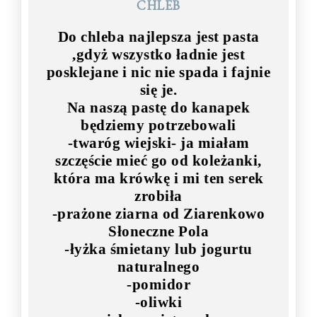
CHLEB
Do chleba najlepsza jest pasta
,gdyż wszystko ładnie jest
posklejane i nic nie spada i fajnie
się je.
Na naszą pastę do kanapek
będziemy potrzebowali
-twaróg wiejski- ja miałam
szczęście mieć go od koleżanki,
która ma krówkę i mi ten serek
zrobiła
-prażone ziarna od Ziarenkowo
Słoneczne Pola
-łyżka śmietany lub jogurtu
naturalnego
-pomidor
-oliwki