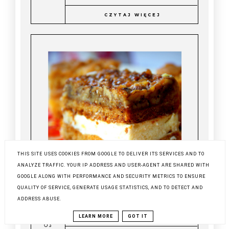
CZYTAJ WIĘCEJ
THIS SITE USES COOKIES FROM GOOGLE TO DELIVER ITS SERVICES AND TO
ANALYZE TRAFFIC. YOUR IP ADDRESS AND USER-AGENT ARE SHARED WITH
GOOGLE ALONG WITH PERFORMANCE AND SECURITY METRICS TO ENSURE
QUALITY OF SERVICE, GENERATE USAGE STATISTICS, AND TO DETECT AND
ADDRESS ABUSE.
MIODOWNIK Z ORZECHAMI
LEARN MORE
GOT IT