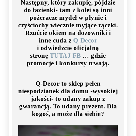
Następny, który zakupię, pójdzie
do łazienki- tam z kolei są inni
pożeracze mydeł w płynie i
czyściochy wiecznie myjące rączki.
Rzućcie okiem na dozowniki i
inne cuda z
Q-Decor
i odwiedzcie oficjalną
stronę
TUTAJ FB
… gdzie
promocje i konkursy trwają.
Q-Decor to sklep pełen
niespodzianek dla domu -wysokiej
jakości- to udany zakup z
gwarancją. To udany prezent. Dla
kogoś, a może dla siebie?