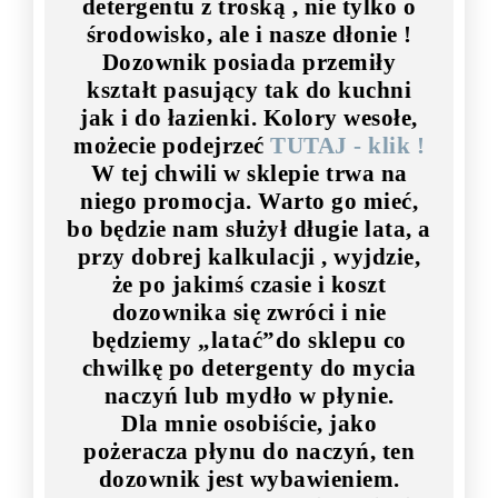
detergentu z troską , nie tylko o
środowisko, ale i nasze dłonie !
Dozownik posiada przemiły
kształt pasujący tak do kuchni
jak i do łazienki. Kolory wesołe,
możecie podejrzeć
TUTAJ - klik !
W tej chwili w sklepie trwa na
niego promocja. Warto go mieć,
bo będzie nam służył długie lata, a
przy dobrej kalkulacji , wyjdzie,
że po jakimś czasie i koszt
dozownika się zwróci i nie
będziemy „latać”do sklepu co
chwilkę po detergenty do mycia
naczyń lub mydło w płynie.
Dla mnie osobiście, jako
pożeracza płynu do naczyń, ten
dozownik jest wybawieniem.