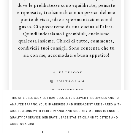
dove le prelibatezze sono equilibrate, pensate
e ripensate, tradizionali con un pizzico del mio
punto di vista, idee e sperimentazioni con il
gusto. Ci sposteremo da una cucina all'altra.
Quindi indossiamo i grembiuli, cuciniamo
qualcosa insieme. Chiedi di tutto, commenta,
condividi i tuoi consigli. Sono contenta che tu
sia con me, accomodati e buon appetito!
FACEBOOK
INSTAGRAM
PINTEREST
THIS SITE USES COOKIES FROM GOOGLE TO DELIVER ITS SERVICES AND TO
ANALYZE TRAFFIC. YOUR IP ADDRESS AND USER-AGENT ARE SHARED WITH
GOOGLE ALONG WITH PERFORMANCE AND SECURITY METRICS TO ENSURE
COPYRIGHT ©
Z KUCHNI DO KUCHNI
QUALITY OF SERVICE, GENERATE USAGE STATISTICS, AND TO DETECT AND
BLOG DESIGN:
KAROGRAFIA.PL
ADDRESS ABUSE.