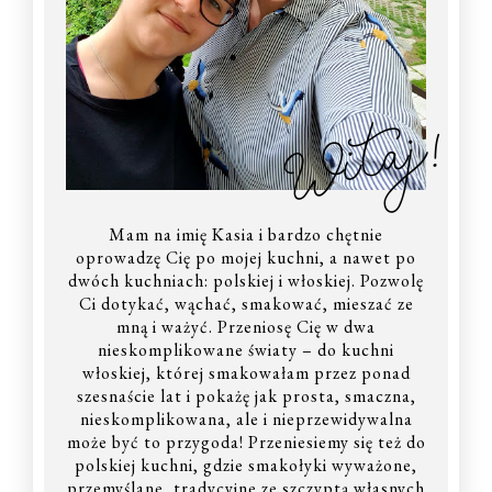
Witaj!
Mam na imię Kasia i bardzo chętnie
oprowadzę Cię po mojej kuchni, a nawet po
dwóch kuchniach: polskiej i włoskiej. Pozwolę
Ci dotykać, wąchać, smakować, mieszać ze
mną i ważyć. Przeniosę Cię w dwa
nieskomplikowane światy – do kuchni
włoskiej, której smakowałam przez ponad
szesnaście lat i pokażę jak prosta, smaczna,
nieskomplikowana, ale i nieprzewidywalna
może być to przygoda! Przeniesiemy się też do
polskiej kuchni, gdzie smakołyki wyważone,
przemyślane, tradycyjne ze szczyptą własnych