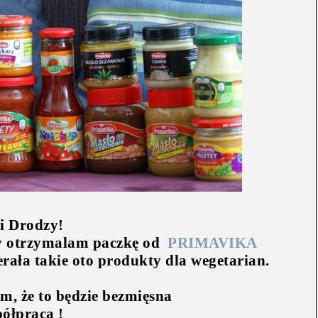
i Drodzy!
y otrzymalam paczkę od
PRIMAVIKA
erała takie oto produkty dla wegetarian.
em, że to będzie bezmięsna
ółpraca !