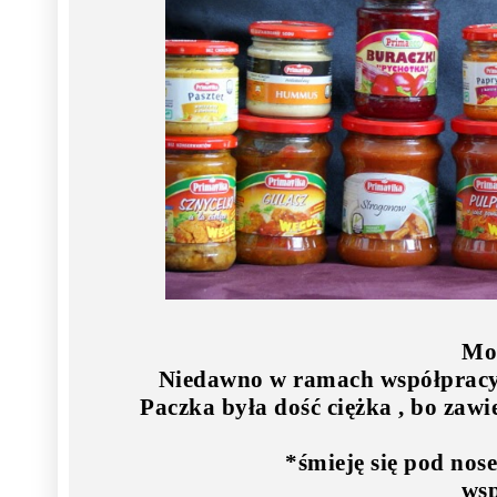
Mo
Niedawno w ramach współprac
Paczka była dość ciężka , bo zawi
*śmieję się pod nos
wsp