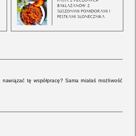
PASTA Z PIECZONYCH
BAKŁAŻANÓW Z
SUSZONYMI POMIDORAMI I
PESTKAMI SŁONECZNIKA
się nawiązać tę współpracę? Sama miałaś możliwość