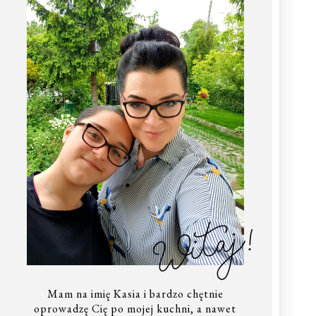
Witaj!
Mam na imię Kasia i bardzo chętnie
oprowadzę Cię po mojej kuchni, a nawet