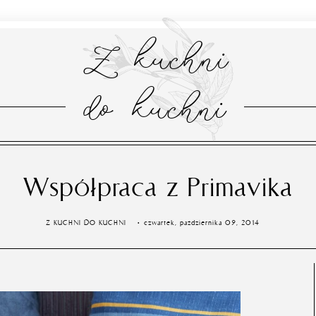
Z kuchni
do kuchni
Współpraca z Primavika
Z KUCHNI DO KUCHNI
czwartek, października 09, 2014