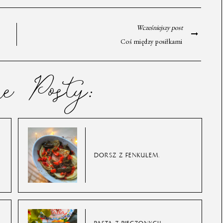
Wcześniejszy post
Coś między posiłkami
ne Posty:
DORSZ Z FENKUŁEM.