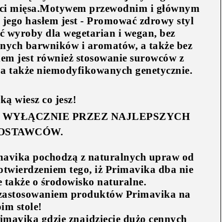
ości mięsa.Motywem przewodnim i głównym
jego hasłem jest -
Promować zdrowy styl
ć wyroby dla wegetarian i wegan, bez
znych barwników i aromatów, a także bez
em jest również stosowanie surowców z
 a także niemodyfikowanych genetycznie.
ą wiesz co jesz!
 WYŁĄCZNIE PRZEZ NAJLEPSZYCH
OSTAWCÓW.
mavika pochodzą z naturalnych upraw od
twierdzeniem tego, iż Primavika dba nie
 także o środowisko naturalne.
 zastosowaniem produktów Primavika na
im stole!
imavika gdzie znajdziecie dużo cennych