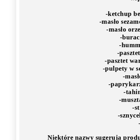
-ketchup be
-masło sezam
-masło orz
-burac
-humm
-paszte
-pasztet wa
-pulpety w 
-masł
-paprykarz
-tahi
-muszt
-s
-sznycel
Niektóre nazwy sugeruja produ