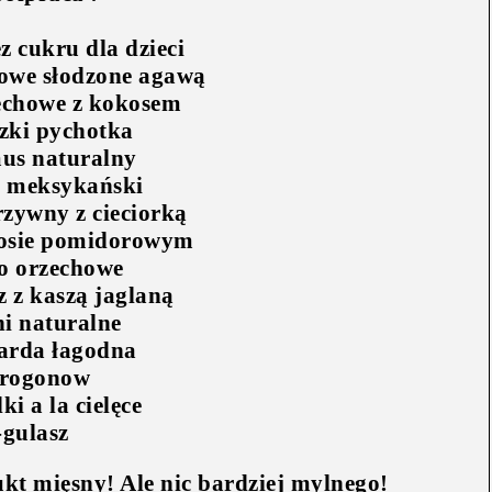
z cukru dla dzieci
owe słodzone agawą
echowe z kokosem
zki pychotka
us naturalny
t meksykański
rzywny z cieciorką
sosie pomidorowym
o orzechowe
 z kaszą jaglaną
ni naturalne
arda łagodna
trogonow
ki a la cielęce
-gulasz
kt mięsny! Ale nic bardziej mylnego!