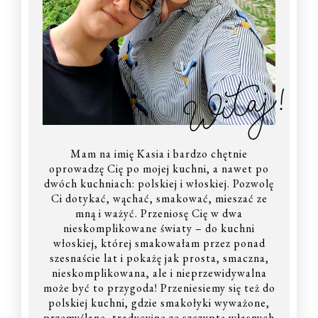
Witaj!
Mam na imię Kasia i bardzo chętnie
oprowadzę Cię po mojej kuchni, a nawet po
dwóch kuchniach: polskiej i włoskiej. Pozwolę
Ci dotykać, wąchać, smakować, mieszać ze
mną i ważyć. Przeniosę Cię w dwa
nieskomplikowane światy – do kuchni
włoskiej, której smakowałam przez ponad
szesnaście lat i pokażę jak prosta, smaczna,
nieskomplikowana, ale i nieprzewidywalna
może być to przygoda! Przeniesiemy się też do
polskiej kuchni, gdzie smakołyki wyważone,
przemyślane, tradycyjne ze szczyptą własnych