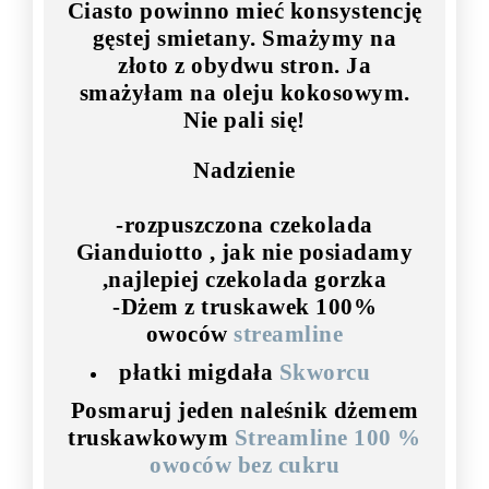
Ciasto powinno mieć konsystencję
gęstej smietany. Smażymy na
złoto z obydwu stron. Ja
smażyłam na oleju kokosowym.
Nie pali się!
Nadzienie
-rozpuszczona czekolada
Gianduiotto , jak nie posiadamy
,najlepiej czekolada gorzka
-
Dżem z truskawek 100%
owoców
streamline
płatki migdała
Skworcu
Posmaruj jeden naleśnik dżemem
truskawkowym
Streamline 100 %
owoców bez cukru