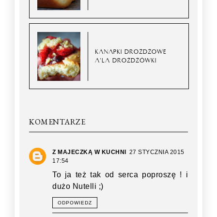
KANAPKI DROŻDŻOWE
A'LA DROŻDŻÓWKI
KOMENTARZE
Z MAJECZKĄ W KUCHNI
27 STYCZNIA 2015
17:54
To ja też tak od serca poproszę ! i
dużo Nutelli ;)
ODPOWIEDZ