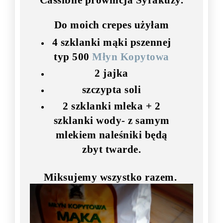
Cassibile prowincja Syrakuzy.
Do moich crepes użyłam
4 szklanki mąki pszennej
typ 500
Młyn Kopytowa
2 jajka
szczypta soli
2 szklanki mleka + 2
szklanki wody- z samym
mlekiem naleśniki będą
zbyt twarde.
Miksujemy wszystko razem.