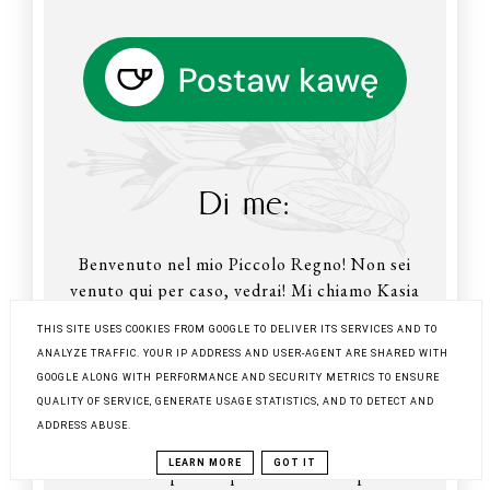
Di me:
Benvenuto nel mio Piccolo Regno! Non sei
venuto qui per caso, vedrai! Mi chiamo Kasia
e sarò felice di mostrarti la mia cucina, direi
THIS SITE USES COOKIES FROM GOOGLE TO DELIVER ITS SERVICES AND TO
che anche le due cucine: polacca e italiana. Ti
ANALYZE TRAFFIC. YOUR IP ADDRESS AND USER-AGENT ARE SHARED WITH
farò toccare, annusare, assaggiare, pesare e
GOOGLE ALONG WITH PERFORMANCE AND SECURITY METRICS TO ENSURE
mescolare con me. Ti porterò in due mondi
QUALITY OF SERVICE, GENERATE USAGE STATISTICS, AND TO DETECT AND
semplici: la cucina italiana - che ho avuto la
ADDRESS ABUSE.
fortuna di assaggiare per oltre sedici anni, e ti
LEARN MORE
GOT IT
mostrerò quanto quest'avventura possa