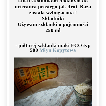
kilku składnikom dodanym do
ucierańca prostego jak drut. Baza
została wzbogacona !
Składniki
Używam szklanki o pojemności
250 ml
- półtorej szklanki mąki ECO typ
500
Młyn Kopytowa