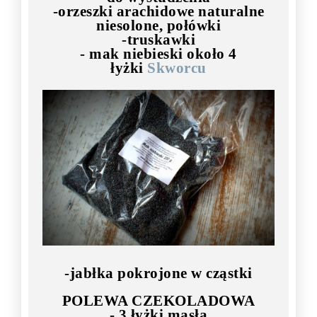
-orzeszki arachidowe naturalne
niesolone, połówki
-truskawki
- mak niebieski około 4
łyżki
Skworcu
-jabłka pokrojone w cząstki
POLEWA CZEKOLADOWA
- 3 łyżki masła