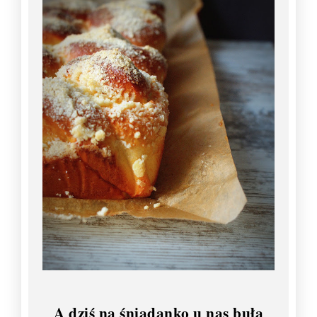
A dziś na śniadanko u nas buła