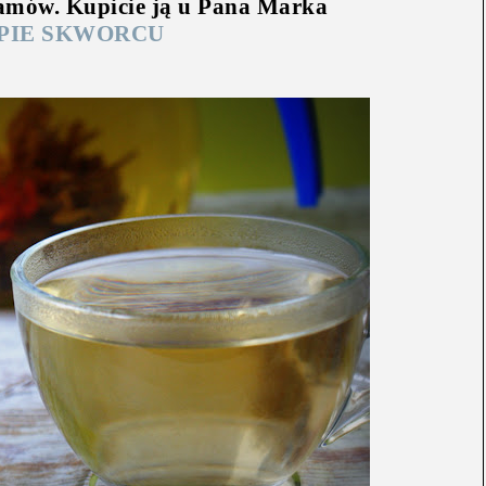
amów. Kupicie ją u Pana Marka
PIE SKWORCU