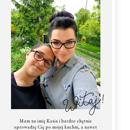
Witaj!
Mam na imię Kasia i bardzo chętnie
oprowadzę Cię po mojej kuchni, a nawet