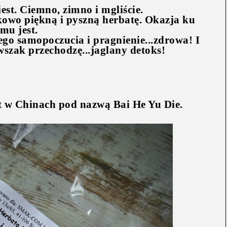
jest. Ciemno, zimno i mgliście.
tkowo piękną i pyszną herbatę. Okazja ku
emu jest.
ego samopoczucia i pragnienie...zdrowa! I
szak przechodzę...jaglany detoks!
st w Chinach pod nazwą
Bai He Yu Die.