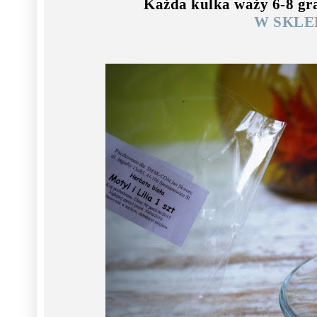
Każda kulka waży 6-8 gr
W SKLE