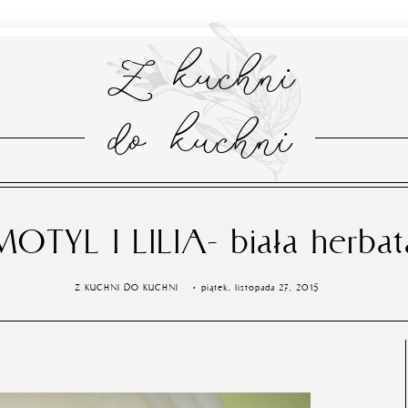
Z kuchni
do kuchni
MOTYL I LILIA- biała herbat
Z KUCHNI DO KUCHNI
piątek, listopada 27, 2015