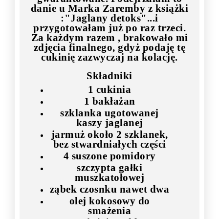
danie u Marka Zaremby z książki
:"Jaglany detoks"...i
przygotowałam już po raz trzeci.
Za każdym razem , brakowało mi
zdjęcia finalnego, gdyż podaję tę
cukinię zazwyczaj na kolację.
Składniki
1 cukinia
1 bakłażan
szklanka ugotowanej
kaszy jaglanej
jarmuż około 2 szklanek,
bez stwardniałych części
4 suszone pomidory
szczypta gałki
muszkatołowej
ząbek czosnku nawet dwa
olej kokosowy do
smażenia