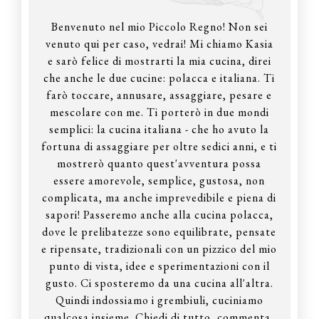
Benvenuto nel mio Piccolo Regno! Non sei
venuto qui per caso, vedrai! Mi chiamo Kasia
e sarò felice di mostrarti la mia cucina, direi
che anche le due cucine: polacca e italiana. Ti
farò toccare, annusare, assaggiare, pesare e
mescolare con me. Ti porterò in due mondi
semplici: la cucina italiana - che ho avuto la
fortuna di assaggiare per oltre sedici anni, e ti
mostrerò quanto quest'avventura possa
essere amorevole, semplice, gustosa, non
complicata, ma anche imprevedibile e piena di
sapori! Passeremo anche alla cucina polacca,
dove le prelibatezze sono equilibrate, pensate
e ripensate, tradizionali con un pizzico del mio
punto di vista, idee e sperimentazioni con il
gusto. Ci sposteremo da una cucina all'altra.
Quindi indossiamo i grembiuli, cuciniamo
qualcosa insieme. Chiedi di tutto, commenta,