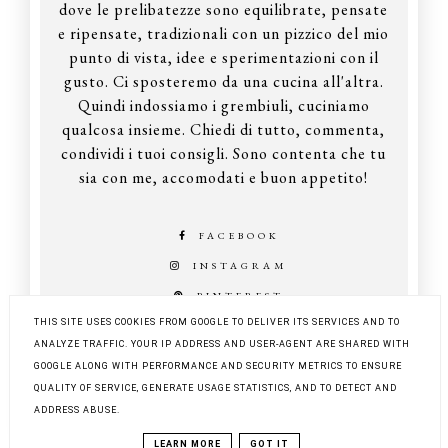
dove le prelibatezze sono equilibrate, pensate
e ripensate, tradizionali con un pizzico del mio
punto di vista, idee e sperimentazioni con il
gusto. Ci sposteremo da una cucina all'altra.
Quindi indossiamo i grembiuli, cuciniamo
qualcosa insieme. Chiedi di tutto, commenta,
condividi i tuoi consigli. Sono contenta che tu
sia con me, accomodati e buon appetito!
FACEBOOK
INSTAGRAM
PINTEREST
THIS SITE USES COOKIES FROM GOOGLE TO DELIVER ITS SERVICES AND TO
ANALYZE TRAFFIC. YOUR IP ADDRESS AND USER-AGENT ARE SHARED WITH
GOOGLE ALONG WITH PERFORMANCE AND SECURITY METRICS TO ENSURE
COPYRIGHT ©
Z KUCHNI DO KUCHNI
QUALITY OF SERVICE, GENERATE USAGE STATISTICS, AND TO DETECT AND
BLOG DESIGN:
KAROGRAFIA.PL
ADDRESS ABUSE.
LEARN MORE
GOT IT