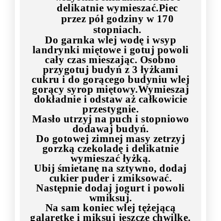
delikatnie wymieszać.Piec
przez pół godziny w 170
stopniach.
Do garnka wlej wodę i wsyp
landrynki miętowe i gotuj powoli
cały czas mieszając. Osobno
przygotuj budyń z 3 łyżkami
cukru i do gorącego budyniu wlej
gorący syrop miętowy.Wymieszaj
dokładnie i odstaw aż całkowicie
przestygnie.
Masło utrzyj na puch i stopniowo
dodawaj budyń.
Do gotowej zimnej masy zetrzyj
gorzką czekoladę i delikatnie
wymieszać łyżką.
Ubij śmietanę na sztywno, dodaj
cukier puder i zmiksować.
Następnie dodaj jogurt i powoli
wmiksuj.
Na sam koniec wlej tężejącą
galaretkę i miksuj jeszcze chwilkę.