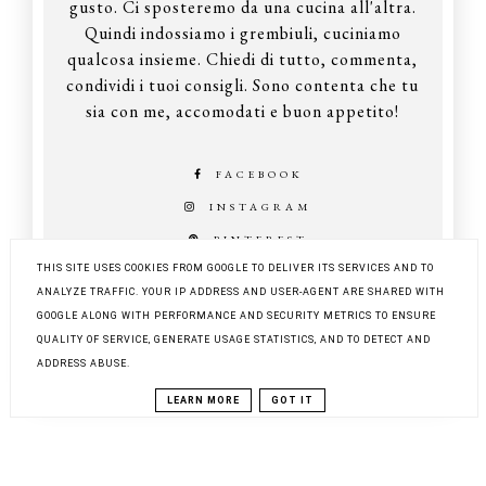
gusto. Ci sposteremo da una cucina all'altra.
Quindi indossiamo i grembiuli, cuciniamo
qualcosa insieme. Chiedi di tutto, commenta,
condividi i tuoi consigli. Sono contenta che tu
sia con me, accomodati e buon appetito!
FACEBOOK
INSTAGRAM
PINTEREST
THIS SITE USES COOKIES FROM GOOGLE TO DELIVER ITS SERVICES AND TO
ANALYZE TRAFFIC. YOUR IP ADDRESS AND USER-AGENT ARE SHARED WITH
GOOGLE ALONG WITH PERFORMANCE AND SECURITY METRICS TO ENSURE
COPYRIGHT ©
Z KUCHNI DO KUCHNI
QUALITY OF SERVICE, GENERATE USAGE STATISTICS, AND TO DETECT AND
BLOG DESIGN:
KAROGRAFIA.PL
ADDRESS ABUSE.
LEARN MORE
GOT IT