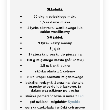
Składniki:
50 dkg niebieskiego maku
1,5 szklanki mleka
1 łyżka ekstraktu waniliowego lub
cukier wanilinowy
5-6 jabłek
9 łyżek kaszy manny
8 jajek
1 łyżeczka proszku do pieczenia
100 g miękkiego masła (pół kostki)
1,5 szklanki cukru
skórka otarta z 1 cytryny
kilka kropel aromatu migdałowego
bakalie: rodzynki,żurawina, daktyle,
orzechy włoskie lub laskowe, ja
dałam wszystkiego po trochu
skórka pomarańczowa u mnie z
Lidl
pół szklanki migdałów
Symbio
gorzka czekolada i wiórki cytrynowe