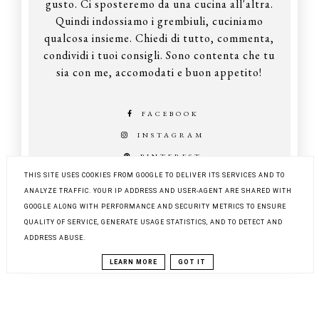
gusto. Ci sposteremo da una cucina all'altra.
Quindi indossiamo i grembiuli, cuciniamo
qualcosa insieme. Chiedi di tutto, commenta,
condividi i tuoi consigli. Sono contenta che tu
sia con me, accomodati e buon appetito!
FACEBOOK
INSTAGRAM
PINTEREST
THIS SITE USES COOKIES FROM GOOGLE TO DELIVER ITS SERVICES AND TO
ANALYZE TRAFFIC. YOUR IP ADDRESS AND USER-AGENT ARE SHARED WITH
GOOGLE ALONG WITH PERFORMANCE AND SECURITY METRICS TO ENSURE
COPYRIGHT ©
Z KUCHNI DO KUCHNI
QUALITY OF SERVICE, GENERATE USAGE STATISTICS, AND TO DETECT AND
BLOG DESIGN:
KAROGRAFIA.PL
ADDRESS ABUSE.
LEARN MORE
GOT IT