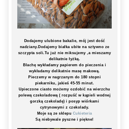
Dodajemy ulubione bakalie, mój jest dość
nadziany.Dodajemy białka ubite na sztywno ze
szczypta soli.Tu już nie miksujemy ,a mieszamy
delikatnie łyżką.
Blachę wykładamy papierem do pieczenia i
wykładamy delikatnie masę makową.
Pieczemy w nagrzanym do 180 stopni
piekarniku, jakieś 45-55 minut.
Upieczone ciasto możemy ozdobić na wierzchu
polewą czekoladową ( rozpuść w kąpieli wodnej
gorzką czekoladę) i posyp wiórkami
cytrynowymi z czekolady.
Moje są ze sklepu
Cukieteria
Są niebywale pyszne i piękne!