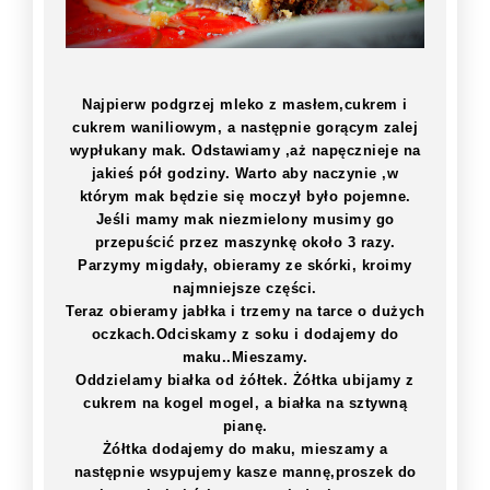
Najpierw podgrzej mleko z masłem,cukrem i
cukrem waniliowym, a następnie gorącym zalej
wypłukany mak. Odstawiamy ,aż napęcznieje na
jakieś pół godziny. Warto aby naczynie ,w
którym mak będzie się moczył było pojemne.
Jeśli mamy mak niezmielony musimy go
przepuścić przez maszynkę około 3 razy.
Parzymy migdały, obieramy ze skórki, kroimy
najmniejsze części.
Teraz obieramy jabłka i trzemy na tarce o dużych
oczkach.Odciskamy z soku i dodajemy do
maku..Mieszamy.
Oddzielamy białka od żółtek. Żółtka ubijamy z
cukrem na kogel mogel, a białka na sztywną
pianę.
Żółtka dodajemy do maku, mieszamy a
następnie wsypujemy kasze mannę,proszek do