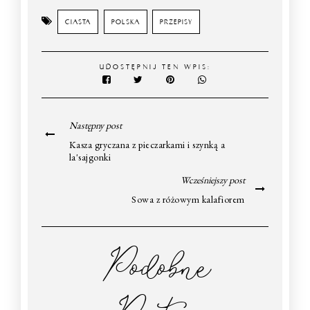
CIASTA
POLSKA
PRZEPISY
UDOSTĘPNIJ TEN WPIS:
Następny post
Kasza gryczana z pieczarkami i szynką a
la'sajgonki
Wcześniejszy post
Sowa z różowym kalafiorem
Podobne