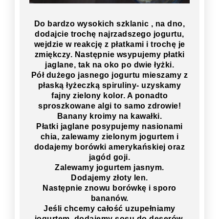
Do bardzo wysokich szklanic , na dno,
dodajcie trochę najrzadszego jogurtu,
wejdzie w reakcję z płatkami i trochę je
zmiękczy. Następnie wsypujemy płatki
jaglane, tak na oko po dwie łyżki.
Pół dużego jasnego jogurtu mieszamy z
płaską łyżeczką spiruliny- uzyskamy
fajny zielony kolor. A ponadto
sproszkowane algi to samo zdrowie!
Banany kroimy na kawałki.
Płatki jaglane posypujemy nasionami
chia, zalewamy zielonym jogurtem i
dodajemy borówki amerykańskiej oraz
jagód goji.
Zalewamy jogurtem jasnym.
Dodajemy złoty len.
Następnie znowu borówkę i sporo
bananów.
Jeśli chcemy całość uzupełniamy
jogurtem, dodajemy sosu do deserów,