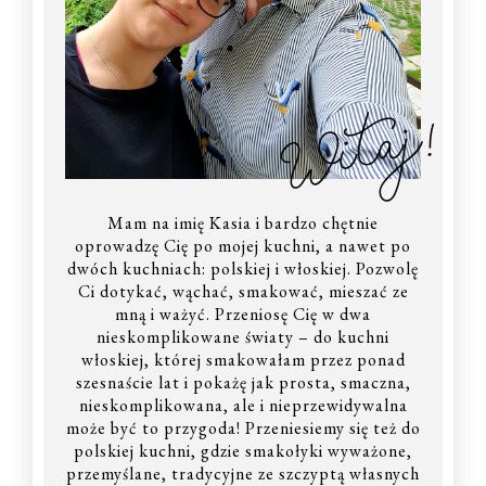
Witaj!
Mam na imię Kasia i bardzo chętnie
oprowadzę Cię po mojej kuchni, a nawet po
dwóch kuchniach: polskiej i włoskiej. Pozwolę
Ci dotykać, wąchać, smakować, mieszać ze
mną i ważyć. Przeniosę Cię w dwa
nieskomplikowane światy – do kuchni
włoskiej, której smakowałam przez ponad
szesnaście lat i pokażę jak prosta, smaczna,
nieskomplikowana, ale i nieprzewidywalna
może być to przygoda! Przeniesiemy się też do
polskiej kuchni, gdzie smakołyki wyważone,
przemyślane, tradycyjne ze szczyptą własnych