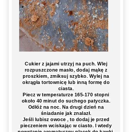
Cukier z jajami utrzyj na puch. Wlej
rozpuszczone masło, dodaj mąkę z
proszkiem, zmiksuj szybko. Wylej na
okrągła tortownicę lub inną formę do
ciasta.
Piecz w temperaturze 165-170 stopni
około 40 minut do suchego patyczka.
Odłóż na noc. Na drugi dzień na
śniadanie jak znalazł.
Jeśli lubisz owoce , to dodaj je przed
pieczeniem wciskając w ciasto. I wtedy
powstanie aromatyczny placek do kawki.