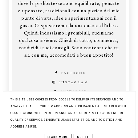
dove le prelibatezze sono equilibrate, pensate
e ripensate, tradizionali con un pizzico del mio
punto di vista, idee e sperimentazioni con il
gusto. Ci sposteremo da una cucina all'altra.
Quindi indossiamo i grembiuli, cuciniamo
qualcosa insieme. Chiedi di tutto, commenta,
condividi i tuoi consigli. Sono contenta che tu
sia con me, accomodati e buon appetito!
FACEBOOK
INSTAGRAM
PINTEREST
THIS SITE USES COOKIES FROM GOOGLE TO DELIVER ITS SERVICES AND TO
ANALYZE TRAFFIC. YOUR IP ADDRESS AND USER-AGENT ARE SHARED WITH
GOOGLE ALONG WITH PERFORMANCE AND SECURITY METRICS TO ENSURE
COPYRIGHT ©
Z KUCHNI DO KUCHNI
QUALITY OF SERVICE, GENERATE USAGE STATISTICS, AND TO DETECT AND
BLOG DESIGN:
KAROGRAFIA.PL
ADDRESS ABUSE.
LEARN MORE
GOT IT