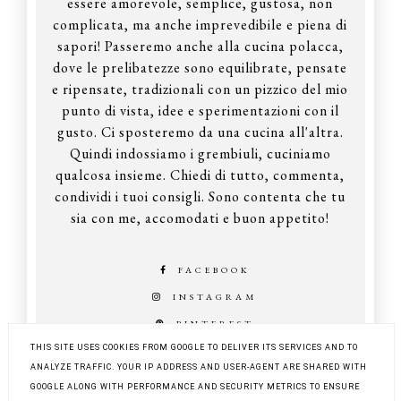
essere amorevole, semplice, gustosa, non
complicata, ma anche imprevedibile e piena di
sapori! Passeremo anche alla cucina polacca,
dove le prelibatezze sono equilibrate, pensate
e ripensate, tradizionali con un pizzico del mio
punto di vista, idee e sperimentazioni con il
gusto. Ci sposteremo da una cucina all'altra.
Quindi indossiamo i grembiuli, cuciniamo
qualcosa insieme. Chiedi di tutto, commenta,
condividi i tuoi consigli. Sono contenta che tu
sia con me, accomodati e buon appetito!
FACEBOOK
INSTAGRAM
PINTEREST
THIS SITE USES COOKIES FROM GOOGLE TO DELIVER ITS SERVICES AND TO
ANALYZE TRAFFIC. YOUR IP ADDRESS AND USER-AGENT ARE SHARED WITH
GOOGLE ALONG WITH PERFORMANCE AND SECURITY METRICS TO ENSURE
COPYRIGHT ©
Z KUCHNI DO KUCHNI