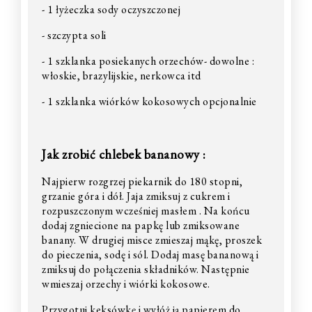
- 1 łyżeczka sody oczyszczonej
- szczypta soli
- 1 szklanka posiekanych orzechów- dowolne :
włoskie, brazylijskie, nerkowca itd
- 1 szklanka wiórków kokosowych opcjonalnie
Jak zrobić chlebek bananowy :
Najpierw rozgrzej piekarnik do 180 stopni,
grzanie góra i dół. Jaja zmiksuj z cukrem i
rozpuszczonym wcześniej masłem . Na końcu
dodaj zgniecione na papkę lub zmiksowane
banany. W drugiej misce zmieszaj mąkę, proszek
do pieczenia, sodę i sól. Dodaj masę bananową i
zmiksuj do połączenia składników. Następnie
wmieszaj orzechy i wiórki kokosowe.
Przygotuj keksówkę i wyłóż ją papierem do