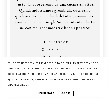
gusto. Ci sposteremo da una cucina all'altra.
Quindi indossiamo i grembiuli, cuciniamo
qualcosa insieme. Chiedi di tutto, commenta,
condividi i tuoi consigli. Sono contenta che tu
sia con me, accomodati e buon appetito!
FACEBOOK
INSTAGRAM
PINTEREST
THIS SITE USES COOKIES FROM GOOGLE TO DELIVER ITS SERVICES AND TO
ANALYZE TRAFFIC. YOUR IP ADDRESS AND USER-AGENT ARE SHARED WITH
GOOGLE ALONG WITH PERFORMANCE AND SECURITY METRICS TO ENSURE
COPYRIGHT ©
Z KUCHNI DO KUCHNI
QUALITY OF SERVICE, GENERATE USAGE STATISTICS, AND TO DETECT AND
BLOG DESIGN:
KAROGRAFIA.PL
ADDRESS ABUSE.
LEARN MORE
GOT IT