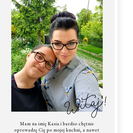
Witaj!
Mam na imię Kasia i bardzo chętnie
oprowadzę Cię po mojej kuchni, a nawet