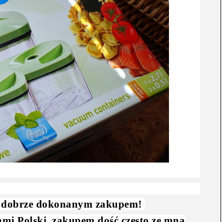
mi dobrze dokonanym zakupem!
ami Polski, zakupem dość często ze mną