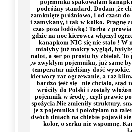
pojemnika spakowałam kanapki z
podróżny standard. Dodam ,że chl
zamknięte próżniowo, i od czasu do
i zamykany, i tak w kółko. Pragnę z
czas poza lodówką! Torba z prowian
gdzie na noc kierowca włączył ogrz
kanapkom NIC się nie stało ! W
miałyby już mokry wygląd, byłyb
nalot, a ser po prostu by zbielał. 
,w zwykłym pojemniku, już same by 
temperatur mieliśmy dość wysokie. 
kierwocy raz ogrzewanie, a raz kli
bardzo jeść się nie chcialo, stąd
wróciły do Polski i zostały włoż
pojemnik w środę , czyli prawie 
spożycia.Nie zmieniły struktury, s
je z pojemnika i położyłam na tale
dwóch dniach na chlebie pojawił się
kolor, o serku nie wspomnę. Kan
ł