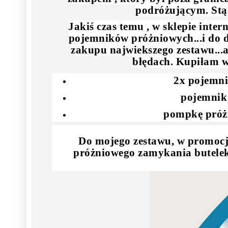
podróżującym. Stąd
Jakiś czas temu , w sklepie int
pojemników próżniowych...i do dz
zakupu najwiekszego zestawu...al
błędach. Kupiłam wi
2x pojemni
pojemnik 
pompkę próż
Do mojego zestawu, w promocji
próżniowego zamykania butelek, 