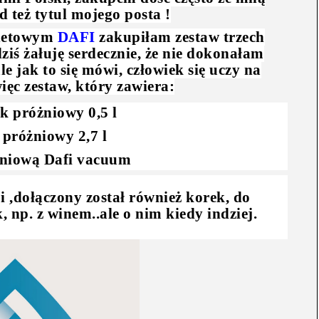
 też tytul mojego posta !
ernetowym
DAFI
zakupiłam zestaw trzech
iś żałuję serdecznie, że nie dokonałam
e jak to się mówi, człowiek się uczy na
ęc zestaw, który zawiera:
k próżniowy 0,5 l
próżniowy 2,7 l
niową Dafi vacuum
 ,dołączony został również korek, do
np. z winem..ale o nim kiedy indziej.