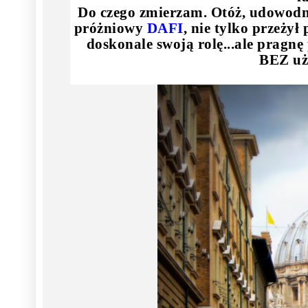
Do czego zmierzam. Otóż, udowodni
próżniowy
DAFI
, nie tylko przeży
doskonale swoją rolę...ale pragnę
BEZ uż