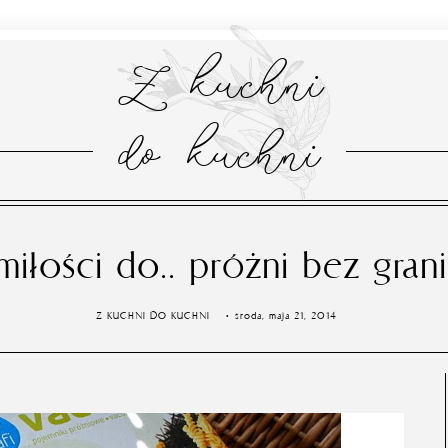
Z kuchni
do kuchni
miłości do.. próżni bez grani
Z KUCHNI DO KUCHNI
środa, maja 21, 2014