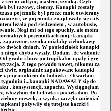
 serem żółtym, masłem, szynką. Czyli
eb był razowy, ciemny. Kanapki zostały
 czasu pojemnik był przeze mnie otwierany
aznaczyć, że pojemniki znajdowały się cały
tem leżała pod siedzeniem , w autobusie,
ewanie. Nogi mi od tego spuchły..ale moim
 normalnych pojemnikach moje kanapki
y zaparzone, szynka miałaby zielonkawy
To po dwóch dniach. W poniedziałek kanapki
z niego chyba wyszły. Dodam , że wahanie
Od gradu i burz po tropikalne upały i grę
matyzacja. Z tego powodu nawet, nikomu za
 też dwie, orginalnie zapakowane kanapki
one z pojemnikiem do lodówki . Otwarłam
po tygodniu i...kanapki NADAWAŁY się do
maku , konsystencji, zapachu. Wyciągnęłam
rz, włożyłam do lodówki i poczekałam. Po
 zielony meszek, a szynka zaczęła zmieniać
apkami pożywiły się tutejsze kaczki i
abędzie.