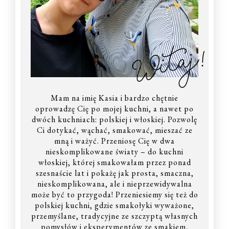
Witaj!
Mam na imię Kasia i bardzo chętnie
oprowadzę Cię po mojej kuchni, a nawet po
dwóch kuchniach: polskiej i włoskiej. Pozwolę
Ci dotykać, wąchać, smakować, mieszać ze
mną i ważyć. Przeniosę Cię w dwa
nieskomplikowane światy – do kuchni
włoskiej, której smakowałam przez ponad
szesnaście lat i pokażę jak prosta, smaczna,
nieskomplikowana, ale i nieprzewidywalna
może być to przygoda! Przeniesiemy się też do
polskiej kuchni, gdzie smakołyki wyważone,
przemyślane, tradycyjne ze szczyptą własnych
pomysłów i eksperymentów ze smakiem.