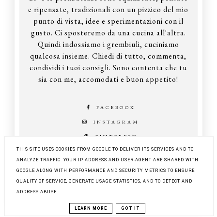
e ripensate, tradizionali con un pizzico del mio
punto di vista, idee e sperimentazioni con il
gusto. Ci sposteremo da una cucina all'altra.
Quindi indossiamo i grembiuli, cuciniamo
qualcosa insieme. Chiedi di tutto, commenta,
condividi i tuoi consigli. Sono contenta che tu
sia con me, accomodati e buon appetito!
FACEBOOK
INSTAGRAM
PINTEREST
THIS SITE USES COOKIES FROM GOOGLE TO DELIVER ITS SERVICES AND TO
ANALYZE TRAFFIC. YOUR IP ADDRESS AND USER-AGENT ARE SHARED WITH
GOOGLE ALONG WITH PERFORMANCE AND SECURITY METRICS TO ENSURE
COPYRIGHT ©
Z KUCHNI DO KUCHNI
QUALITY OF SERVICE, GENERATE USAGE STATISTICS, AND TO DETECT AND
BLOG DESIGN:
KAROGRAFIA.PL
ADDRESS ABUSE.
LEARN MORE
GOT IT