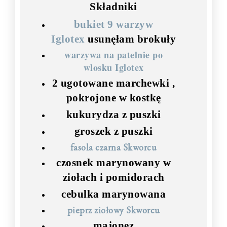
Składniki
bukiet 9 warzyw
Iglotex
usunęłam brokuły
warzywa na patelnie po
wlosku Iglotex
2 ugotowane marchewki ,
pokrojone w kostkę
kukurydza z puszki
groszek z puszki
fasola czarna Skworcu
czosnek marynowany w
ziołach i pomidorach
cebulka marynowana
pieprz ziołowy Skworcu
majonez