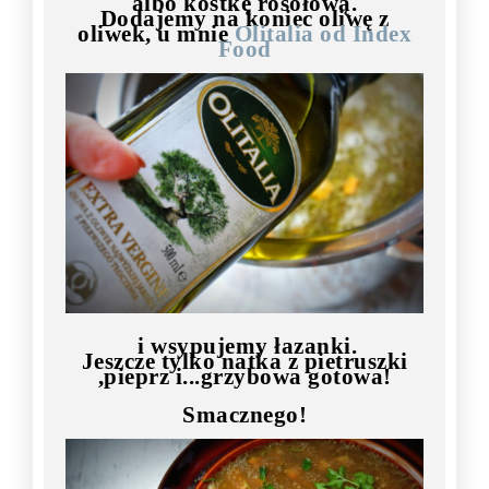
albo kostkę rosołową.
Dodajemy na koniec oliwę z
oliwek, u mnie
Olitalia od Index
Food
i wsypujemy łazanki.
Jeszcze tylko natka z pietruszki
,pieprz i...grzybowa gotowa!
Smacznego!