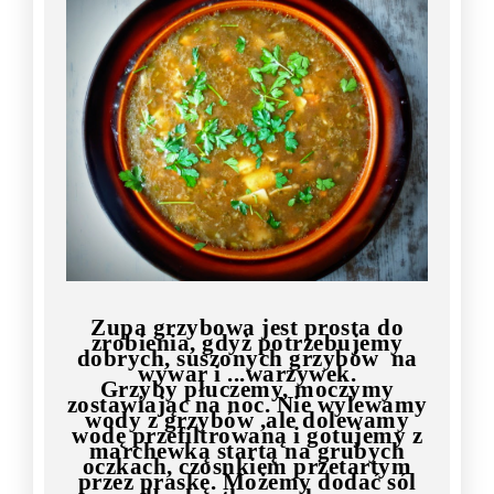
Zupa grzybowa jest prosta do
zrobienia, gdyż potrzebujemy
dobrych, suszonych grzybów na
wywar i ...warzywek.
Grzyby płuczemy, moczymy
zostawiając na noc. Nie wylewamy
wody z grzybów ,ale dolewamy
wodę przefiltrowaną i gotujemy z
marchewką startą na grubych
oczkach, czosnkiem przetartym
przez praskę. Możemy dodać sól