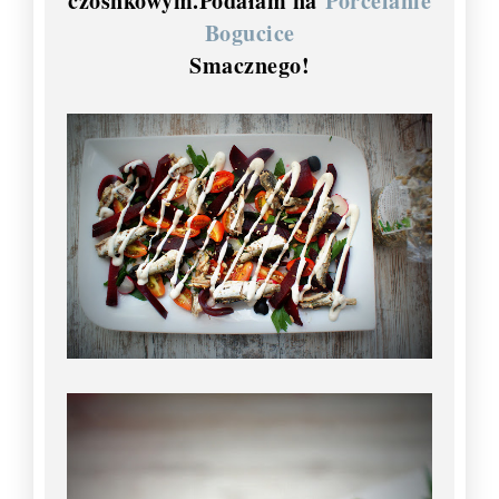
czosnkowym.Podałam na
Porcelanie
Bogucice
Smacznego!