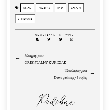
OBIAD
PRZEPISY
RYBY
SALATKI
SNIADANIE
UDOSTĘPNIJ TEN WPIS:
Następny post
ORIENTALNY KURCZAK
Wcześniejszy post
Deser pachnący Sycylią
Podobne