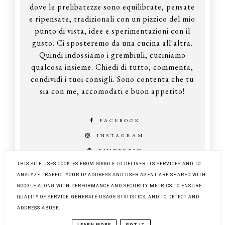
dove le prelibatezze sono equilibrate, pensate
e ripensate, tradizionali con un pizzico del mio
punto di vista, idee e sperimentazioni con il
gusto. Ci sposteremo da una cucina all'altra.
Quindi indossiamo i grembiuli, cuciniamo
qualcosa insieme. Chiedi di tutto, commenta,
condividi i tuoi consigli. Sono contenta che tu
sia con me, accomodati e buon appetito!
FACEBOOK
INSTAGRAM
PINTEREST
THIS SITE USES COOKIES FROM GOOGLE TO DELIVER ITS SERVICES AND TO
ANALYZE TRAFFIC. YOUR IP ADDRESS AND USER-AGENT ARE SHARED WITH
GOOGLE ALONG WITH PERFORMANCE AND SECURITY METRICS TO ENSURE
COPYRIGHT ©
Z KUCHNI DO KUCHNI
QUALITY OF SERVICE, GENERATE USAGE STATISTICS, AND TO DETECT AND
BLOG DESIGN:
KAROGRAFIA.PL
ADDRESS ABUSE.
LEARN MORE
GOT IT