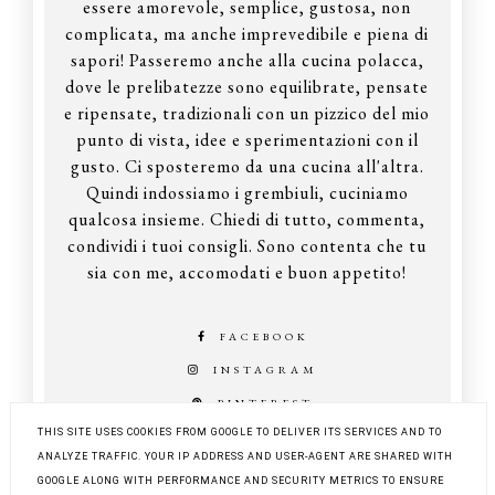
essere amorevole, semplice, gustosa, non
complicata, ma anche imprevedibile e piena di
sapori! Passeremo anche alla cucina polacca,
dove le prelibatezze sono equilibrate, pensate
e ripensate, tradizionali con un pizzico del mio
punto di vista, idee e sperimentazioni con il
gusto. Ci sposteremo da una cucina all'altra.
Quindi indossiamo i grembiuli, cuciniamo
qualcosa insieme. Chiedi di tutto, commenta,
condividi i tuoi consigli. Sono contenta che tu
sia con me, accomodati e buon appetito!
FACEBOOK
INSTAGRAM
PINTEREST
THIS SITE USES COOKIES FROM GOOGLE TO DELIVER ITS SERVICES AND TO
ANALYZE TRAFFIC. YOUR IP ADDRESS AND USER-AGENT ARE SHARED WITH
GOOGLE ALONG WITH PERFORMANCE AND SECURITY METRICS TO ENSURE
COPYRIGHT ©
Z KUCHNI DO KUCHNI