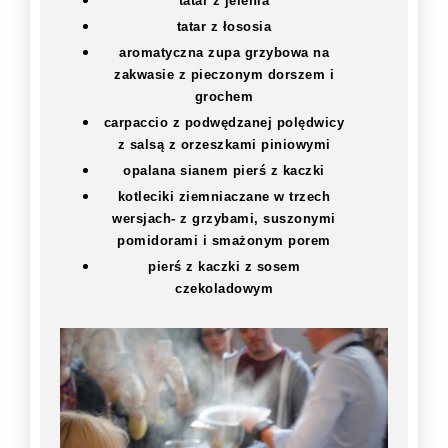
tatar z jelenia
tatar z łososia
aromatyczna zupa grzybowa na
zakwasie z pieczonym dorszem i
grochem
carpaccio z podwędzanej polędwicy
z salsą z orzeszkami piniowymi
opalana sianem pierś z kaczki
kotleciki ziemniaczane w trzech
wersjach- z grzybami, suszonymi
pomidorami i smażonym porem
pierś z kaczki z sosem
czekoladowym