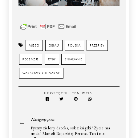
MIESO
OBIAD
POLSKA
PRZEPISY
RECENZJE
RYBY
SNIADANIE
WARSZTATY KULINARNE
UDOSTĘPNIJ TEN WPIS:
Następny post
Pyszny zielony detoks, sok z książki "Życie ma
smak" Marioli Bojarskiej-Ferenc. Ten i nie