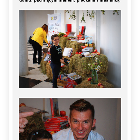
domu, pachnącym sianem, plackami i maślanką.