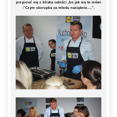
przyjrzeć się z bliska całości ,bo jak się to mówi
:"Czym skorupka za młodu nasiąknie....".