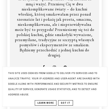
mną i ważyć. Przeniosę Cię w dwa
nieskomplikowane światy – do kuchni
włoskiej, której smakowałam przez ponad
szesnaście lat i pokażę jak prosta, smaczna,
nieskomplikowana, ale i nieprzewidywalna
może być to przygoda! Przeniesiemy się też do
polskiej kuchni, gdzie smakołyki wyważone,
przemyślane, tradycyjne ze szczyptą własnych
pomysłów i eksperymentów ze smakiem.
Będziemy przechodzić z jednej kuchni do
drugiej.
THIS SITE USES COOKIES FROM GOOGLE TO DELIVER ITS SERVICES AND TO
ANALYZE TRAFFIC. YOUR IP ADDRESS AND USER-AGENT ARE SHARED WITH
Obserwatorzy
GOOGLE ALONG WITH PERFORMANCE AND SECURITY METRICS TO ENSURE
QUALITY OF SERVICE, GENERATE USAGE STATISTICS, AND TO DETECT AND
ADDRESS ABUSE.
LEARN MORE
GOT IT