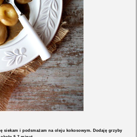
bulę siekam i podsmażam na oleju kokosowym. Dodaję grzyby
 około 5-7 minut.