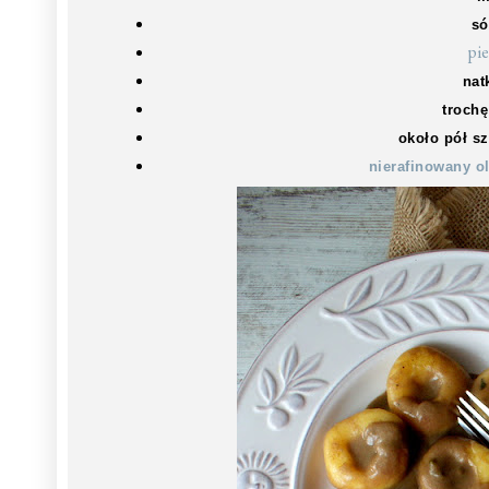
só
pi
nat
trochę
około pół s
nierafinowany o