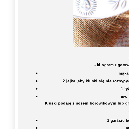
- kilogram ugoto
mąka
2 jajka ,aby kluski się nie rozsypy
1 ł
ew. 
Kluski podaję z sosem borowikowym lub g
3 garście 
m