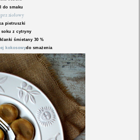
l do smaku
eprz ziołowy
ka pietruszki
 soku z cytryny
zklanki śmietany 30 %
lej kokosowy
do smażenia