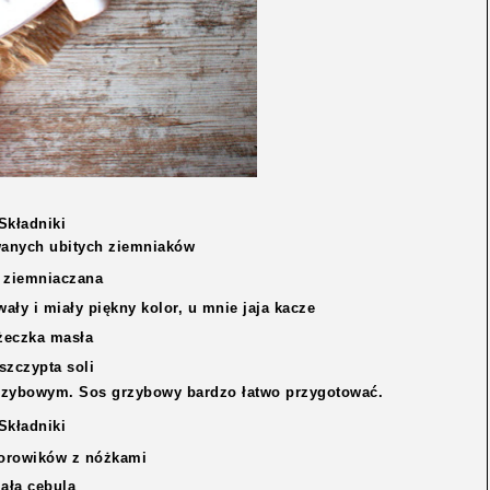
Składniki
wanych ubitych ziemniaków
 ziemniaczana
wały i miały piękny kolor, u mnie jaja kacze
yżeczka masła
szczypta soli
rzybowym. Sos grzybowy bardzo łatwo przygotować.
Składniki
borowików z nóżkami
ała cebula