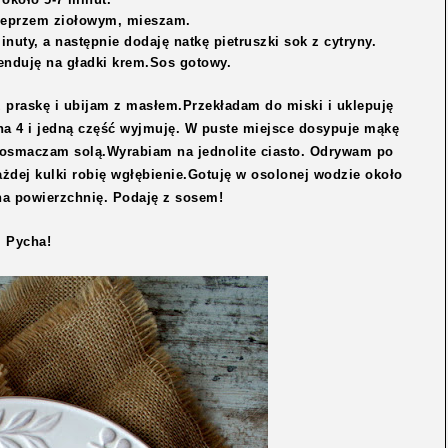
ieprzem ziołowym, mieszam.
uty, a następnie dodaję natkę pietruszki sok z cytryny.
nduję na gładki krem.Sos gotowy.
 praskę i ubijam z masłem.Przekładam do miski i uklepuję
na 4 i jedną część wyjmuję. W puste miejsce dosypuje mąkę
.Dosmaczam solą.Wyrabiam na jednolite ciasto. Odrywam po
ażdej kulki robię wgłębienie.Gotuję w osolonej wodzie około
na powierzchnię. Podaję z sosem!
Pycha!