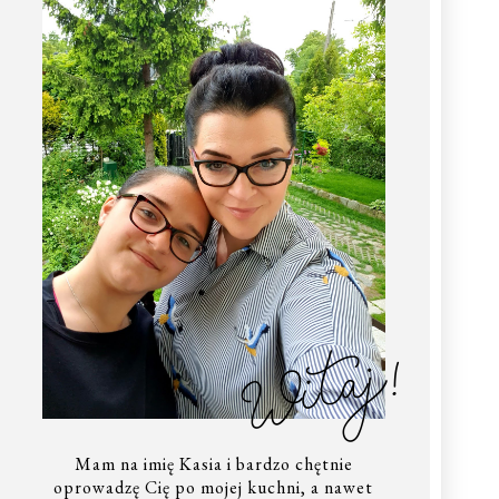
Witaj!
Mam na imię Kasia i bardzo chętnie
oprowadzę Cię po mojej kuchni, a nawet