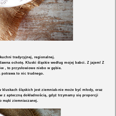
kuchni tradycyjnej, regionalnej.
awna ochotę. Kluski śląskie według mojej babci. Z jajem! Z
w , to przysłowiowe niebo w gębie.
 potrawa to nic trudnego.
w kluskach śląskich jest ziemniak-nie może być młody, oraz
ów z apteczną dokładnością, gdyż trzymamy się proporcji
o mąki ziemniaczanej.