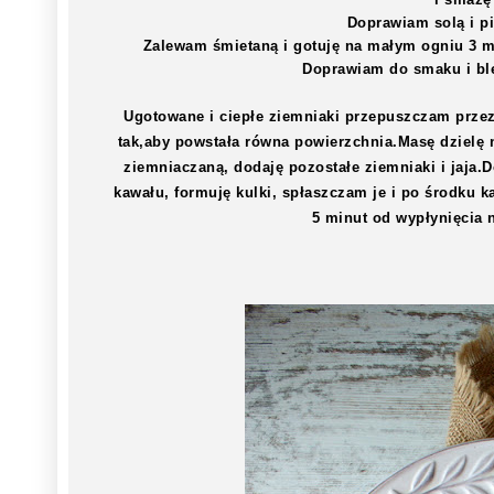
Doprawiam solą i p
Zalewam śmietaną i gotuję na małym ogniu 3 min
Doprawiam do smaku i ble
Ugotowane i ciepłe ziemniaki przepuszczam przez
tak,aby powstała równa powierzchnia.Masę dzielę 
ziemniaczaną, dodaję pozostałe ziemniaki i jaja
kawału, formuję kulki, spłaszczam je i po środku k
5 minut od wypłynięcia 