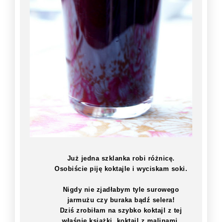
Już jedna szklanka robi różnicę.
Osobiście piję koktajle i wyciskam soki.
Nigdy nie zjadłabym tyle surowego
jarmużu czy buraka bądź selera!
Dziś zrobiłam na szybko koktajl z tej
właśnie książki, koktajl z malinami,