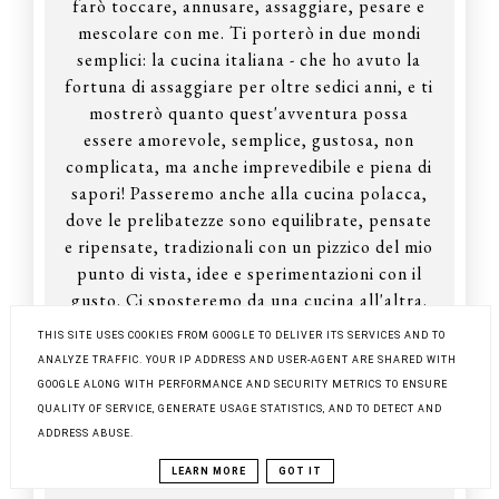
farò toccare, annusare, assaggiare, pesare e
mescolare con me. Ti porterò in due mondi
semplici: la cucina italiana - che ho avuto la
fortuna di assaggiare per oltre sedici anni, e ti
mostrerò quanto quest'avventura possa
essere amorevole, semplice, gustosa, non
complicata, ma anche imprevedibile e piena di
sapori! Passeremo anche alla cucina polacca,
dove le prelibatezze sono equilibrate, pensate
e ripensate, tradizionali con un pizzico del mio
punto di vista, idee e sperimentazioni con il
gusto. Ci sposteremo da una cucina all'altra.
Quindi indossiamo i grembiuli, cuciniamo
THIS SITE USES COOKIES FROM GOOGLE TO DELIVER ITS SERVICES AND TO
qualcosa insieme. Chiedi di tutto, commenta,
ANALYZE TRAFFIC. YOUR IP ADDRESS AND USER-AGENT ARE SHARED WITH
condividi i tuoi consigli. Sono contenta che tu
GOOGLE ALONG WITH PERFORMANCE AND SECURITY METRICS TO ENSURE
sia con me, accomodati e buon appetito!
QUALITY OF SERVICE, GENERATE USAGE STATISTICS, AND TO DETECT AND
ADDRESS ABUSE.
FACEBOOK
LEARN MORE
GOT IT