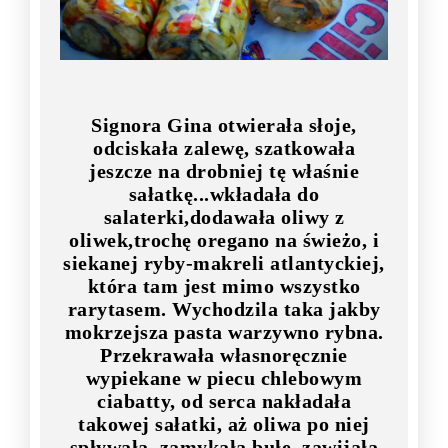
Signora Gina otwierała słoje,
odciskała zalewę, szatkowała
jeszcze na drobniej tę właśnie
sałatkę...wkładała do
salaterki,dodawała oliwy z
oliwek,trochę oregano na świeżo, i
siekanej ryby-makreli atlantyckiej,
która tam jest mimo wszystko
rarytasem. Wychodzila taka jakby
mokrzejsza pasta warzywno rybna.
Przekrawała własnoręcznie
wypiekane w piecu chlebowym
ciabatty, od serca nakładała
takowej sałatki, aż oliwa po niej
spływała, zamykała bułę, zawijała