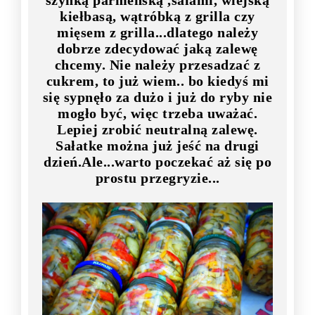
szynką parmeńską ,salami, wiejską
kiełbasą, wątróbką z grilla czy
mięsem z grilla...dlatego należy
dobrze zdecydować jaką zalewę
chcemy. Nie należy przesadzać z
cukrem, to już wiem.. bo kiedyś mi
się sypnęło za dużo i już do ryby nie
mogło być, więc trzeba uważać.
Lepiej zrobić neutralną zalewę.
Sałatke można już jeść na drugi
dzień.Ale...warto poczekać aż się po
prostu przegryzie...