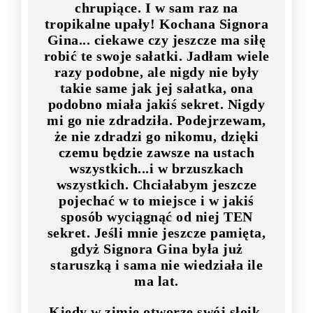
chrupiące. I w sam raz na
tropikalne upały! Kochana Signora
Gina... ciekawe czy jeszcze ma siłę
robić te swoje sałatki. Jadłam wiele
razy podobne, ale nigdy nie były
takie same jak jej sałatka, ona
podobno miała jakiś sekret. Nigdy
mi go nie zdradziła. Podejrzewam,
że nie zdradzi go nikomu, dzięki
czemu będzie zawsze na ustach
wszystkich...i w brzuszkach
wszystkich. Chciałabym jeszcze
pojechać w to miejsce i w jakiś
sposób wyciągnąć od niej TEN
sekret. Jeśli mnie jeszcze pamięta,
gdyż Signora Gina była już
staruszką i sama nie wiedziała ile
ma lat.
Kiedy w zimie otworzę swój słoik,