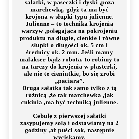
sałatki, w paseczki i dyski ,poza
marchewką, gdyż ta ma być
krojona w słupki typu julienne.
Julienne – to technika krojenia
warzyw ,polegająca na pokrojeniu
produktu na długie, cienkie i równe
słupki o długości ok. 5 cm i
średnicy ok. 2 mm. Jeśli mamy
malakser bądz robota, to robimy to
na tarczy do krojenia w plasterki,
ale nie te cieniutkie, bo się zrobi
„paciara”.
Druga sałatka tak samo tylko z tą
różnicą ,że tak marchewka ,jak
cukinia ,ma być techniką julienne.
Cebulę z pierwszej sałatki
zasypujemy solą i odstawiamy na 2
godziny ,aż puści sok, następnie
wyciskamy.