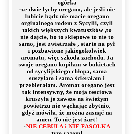
ogórka
-ze dwie łychy oregano, ale jeśli nie
lubicie bądz nie macie oregano
orginalnego rodem z Sycylii, czyli
takich większych kwatuszków ,to
nie dajcie, bo to sklepowe to nie to
samo, jest zwietrzałe , starte na pył
i pozbawione jakiegokolwiek
aromatu, więc szkoda zachodu. Ja
swoje oregano kupiłam w bukietach
od sycylijskiego chłopa, sama
suszyłam i sama ścierałam i
przebierałam. Aromat oregano jest
tak intensywny, że moja teściowa
kruszyła je zawsze na świeżym
powietrzu nie wąchając zbytnio,
gdyż mówiła, że można zasnąć na
amen. To nie jest żart!
-
NIE CEBULA i NIE FASOLKA
tym razem!