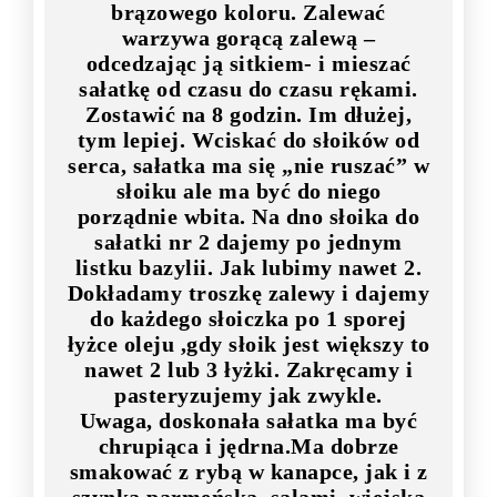
brązowego koloru. Zalewać
warzywa gorącą zalewą –
odcedzając ją sitkiem- i mieszać
sałatkę od czasu do czasu rękami.
Zostawić na 8 godzin. Im dłużej,
tym lepiej. Wciskać do słoików od
serca, sałatka ma się „nie ruszać” w
słoiku ale ma być do niego
porządnie wbita. Na dno słoika do
sałatki nr 2 dajemy po jednym
listku bazylii. Jak lubimy nawet 2.
Dokładamy troszkę zalewy i dajemy
do każdego słoiczka po 1 sporej
łyżce oleju ,gdy słoik jest większy to
nawet 2 lub 3 łyżki. Zakręcamy i
pasteryzujemy jak zwykle.
Uwaga, doskonała sałatka ma być
chrupiąca i jędrna.Ma dobrze
smakować z rybą w kanapce, jak i z