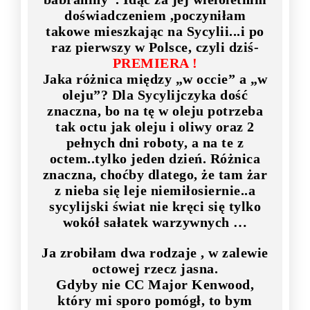
doświadczeniem ,poczyniłam
takowe mieszkając na Sycylii...i po
raz pierwszy w Polsce, czyli dziś-
PREMIERA !
Jaka różnica między „w occie” a „w
oleju”? Dla Sycylijczyka dość
znaczna, bo na tę w oleju potrzeba
tak octu jak oleju i oliwy oraz 2
pełnych dni roboty, a na te z
octem..tylko jeden dzień. Różnica
znaczna, choćby dlatego, że tam żar
z nieba się leje niemiłosiernie..a
sycylijski świat nie kręci się tylko
wokół sałatek warzywnych …
Ja zrobiłam dwa rodzaje , w zalewie
octowej rzecz jasna.
Gdyby nie CC Major Kenwood,
który mi sporo pomógł, to bym