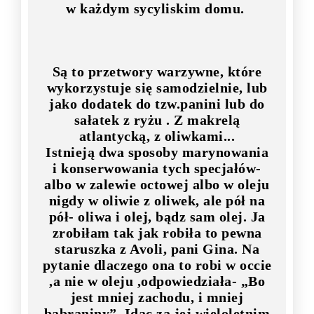
w każdym sycyliskim domu.
Są to przetwory warzywne, które
wykorzystuje się samodzielnie, lub
jako dodatek do tzw.panini lub do
sałatek z ryżu . Z makrelą
atlantycką, z oliwkami...
Istnieją dwa sposoby marynowania
i konserwowania tych specjałów-
albo w zalewie octowej albo w oleju
nigdy w oliwie z oliwek, ale pół na
pół- oliwa i olej, bądz sam olej. Ja
zrobiłam tak jak robiła to pewna
staruszka z Avoli, pani Gina. Na
pytanie dlaczego ona to robi w occie
,a nie w oleju ,odpowiedziała- „Bo
jest mniej zachodu, i mniej
babraniny”. Idąc za jej wieloletnim