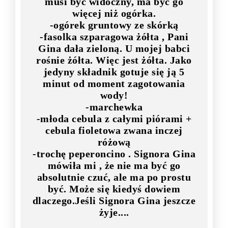
musi być widoczny, ma być go
więcej niż ogórka.
-ogórek gruntowy ze skórką
-fasolka szparagowa żółta , Pani
Gina dała zieloną. U mojej babci
rośnie żółta. Więc jest żółta. Jako
jedyny składnik gotuje się ją 5
minut od moment zagotowania
wody!
-marchewka
-młoda cebula z całymi piórami +
cebula fioletowa zwana inczej
różową
-trochę peperoncino . Signora Gina
mówiła mi , że nie ma być go
absolutnie czuć, ale ma po prostu
być. Może się kiedyś dowiem
dlaczego.Jeśli Signora Gina jeszcze
żyje....