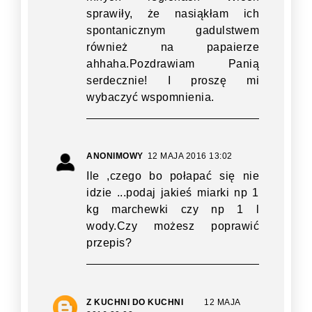
sprawiły, że nasiąkłam ich
spontanicznym gadulstwem
również na papaierze
ahhaha.Pozdrawiam Panią
serdecznie! I proszę mi
wybaczyć wspomnienia.
ANONIMOWY
12 MAJA 2016 13:02
Ile ,czego bo połapać się nie
idzie ...podaj jakieś miarki np 1
kg marchewki czy np 1 l
wody.Czy możesz poprawić
przepis?
Z KUCHNI DO KUCHNI
12 MAJA