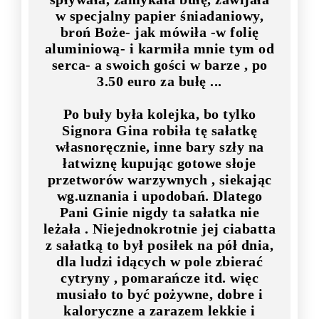
w specjalny papier śniadaniowy,
broń Boże- jak mówiła -w folię
aluminiową- i karmiła mnie tym od
serca- a swoich gości w barze , po
3.50 euro za bułę ...
Po buły była kolejka, bo tylko
Signora Gina robiła tę sałatkę
własnoręcznie, inne bary szły na
łatwiznę kupując gotowe słoje
przetworów warzywnych , siekając
wg.uznania i upodobań. Dlatego
Pani Ginie nigdy ta sałatka nie
leżała . Niejednokrotnie jej ciabatta
z sałatką to był posiłek na pół dnia,
dla ludzi idących w pole zbierać
cytryny , pomarańcze itd. więc
musiało to być pożywne, dobre i
kaloryczne a zarazem lekkie i