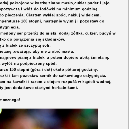
odaj pokrojone w kostkę zimne masło,cukier puder i jajo.
ę spożywczą i włóż do lodówki na minimum godzinę.
do pieczenia. Ciastem wyklej spód, nakłuj widelcem.
peraturze 180 stopni, następnie wyjmij i pozostaw do
stygnięcia.
mielony ser przełóż do miski, dodaj żółtka, cukier, budyń w
ylko do połączenia się składników.
 z białek ze szczyptą soli.
ietanę ,uważając aby nie zrobić masła.
najpierw pianę z białek, a potem dopiero ubitą śmietanę.
 wyłóż na podpieczony spód.
ze 150 stopni (góra i dół) około półtorej godziny.
iczki i tam pozostaw sernik do całkowitego ostygnięcia.
am na kawałki i razem z olejem rozpuść w kąpieli wodnej,
ty jest dodatkowo startymi herbatnikami.
macznego!