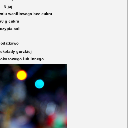
8 jaj
niu waniliowego bez cukru
70 g cukru
czypta soli
Dodatkowo
zekolady gorzkiej
 kokosowego lub innego