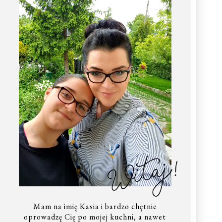
Witaj!
Mam na imię Kasia i bardzo chętnie
oprowadzę Cię po mojej kuchni, a nawet