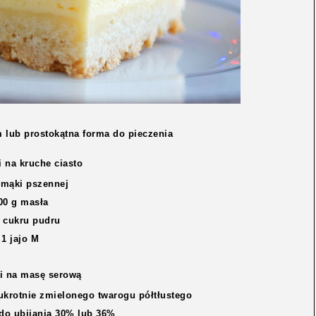
m lub prostokątna forma do pieczenia
i na kruche ciasto
 mąki pszennej
00 g masła
g cukru pudru
1 jajo M
i na masę serową
ukrotnie zmielonego twarogu półtłustego
 do ubijania 30% lub 36%