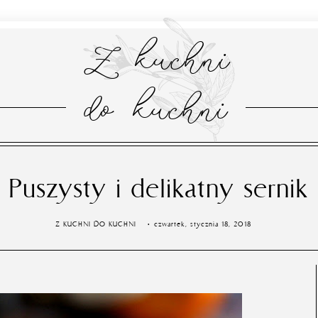
Z kuchni
do kuchni
Puszysty i delikatny sernik
Z KUCHNI DO KUCHNI
czwartek, stycznia 18, 2018