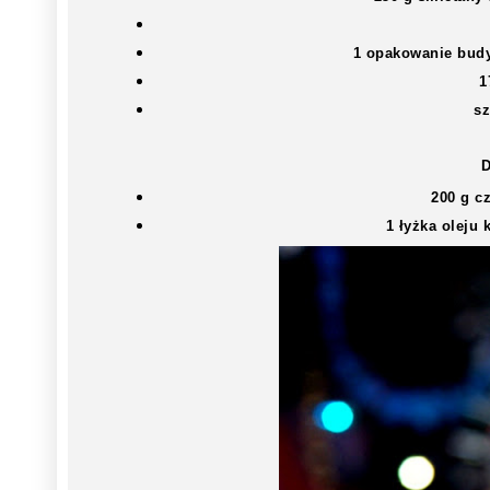
1 opakowanie budy
1
sz
200 g c
1 łyżka oleju