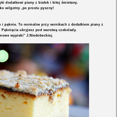
ęki dodatkowi piany z białek i bitej śmietany.
kko wilgotny ,po prostu pyszny!
 i pęknie. To normalne przy sernikach z dodatkiem piany z
 Pęknięcia ukryjesz pod warstwą czekolady.
omowe wypieki" J.Niedobeckiej.