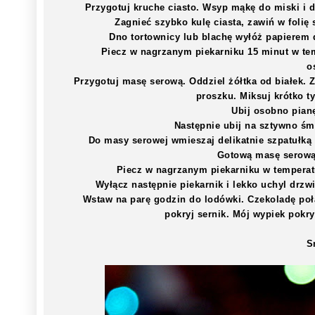
Przygotuj kruche ciasto. Wsyp mąkę do miski i d
Zagnieć szybko kulę ciasta, zawiń w foli
Dno tortownicy lub blachę wyłóż papierem 
Piecz w nagrzanym piekarniku 15 minut w tem
o
Przygotuj masę serową. Oddziel żółtka od białek. Z
proszku. Miksuj krótko t
Ubij osobno pianę
Następnie ubij na sztywno śm
Do masy serowej wmieszaj delikatnie szpatułką 
Gotową masę serową
Piecz w nagrzanym piekarniku w temperatur
Wyłącz następnie piekarnik i lekko uchyl drzw
Wstaw na parę godzin do lodówki. Czekoladę poł
pokryj sernik. Mój wypiek pokry
S