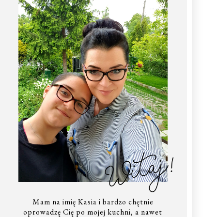
Witaj!
Mam na imię Kasia i bardzo chętnie
oprowadzę Cię po mojej kuchni, a nawet