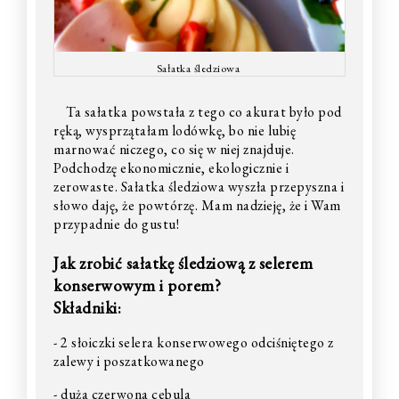
Sałatka śledziowa
Ta sałatka powstała z tego co akurat było pod
ręką, wysprzątałam lodówkę, bo nie lubię
marnować niczego, co się w niej znajduje.
Podchodzę ekonomicznie, ekologicznie i
zerowaste. Sałatka śledziowa wyszła przepyszna i
słowo daję, że powtórzę. Mam nadzieję, że i Wam
przypadnie do gustu!
Jak zrobić sałatkę śledziową z selerem
konserwowym i porem?
Składniki:
- 2 słoiczki selera konserwowego odciśniętego z
zalewy i poszatkowanego
- duża czerwona cebula