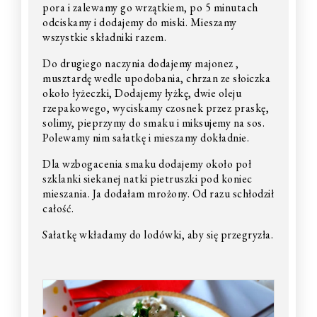
pora i zalewamy go wrzątkiem, po 5 minutach
odciskamy i dodajemy do miski. Mieszamy
wszystkie składniki razem.
Do drugiego naczynia dodajemy majonez ,
musztardę wedle upodobania, chrzan ze słoiczka
około łyżeczki, Dodajemy łyżkę, dwie oleju
rzepakowego, wyciskamy czosnek przez praskę,
solimy, pieprzymy do smaku i miksujemy na sos.
Polewamy nim sałatkę i mieszamy dokładnie.
Dla wzbogacenia smaku dodajemy około poł
szklanki siekanej natki pietruszki pod koniec
mieszania. Ja dodałam mrożony. Od razu schłodził
całość.
Sałatkę wkładamy do lodówki, aby się przegryzła.