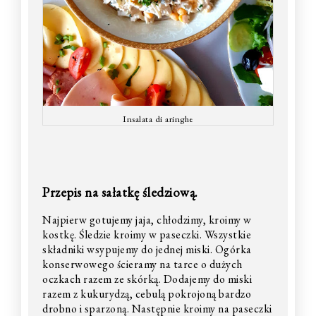
Insalata di aringhe
Przepis na sałatkę śledziową.
Najpierw gotujemy jaja, chłodzimy, kroimy w
kostkę. Śledzie kroimy w paseczki. Wszystkie
składniki wsypujemy do jednej miski. Ogórka
konserwowego ścieramy na tarce o dużych
oczkach razem ze skórką. Dodajemy do miski
razem z kukurydzą, cebulą pokrojoną bardzo
drobno i sparzoną. Następnie kroimy na paseczki