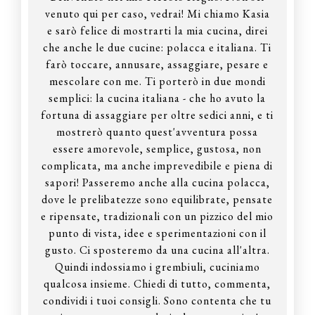
venuto qui per caso, vedrai! Mi chiamo Kasia
e sarò felice di mostrarti la mia cucina, direi
che anche le due cucine: polacca e italiana. Ti
farò toccare, annusare, assaggiare, pesare e
mescolare con me. Ti porterò in due mondi
semplici: la cucina italiana - che ho avuto la
fortuna di assaggiare per oltre sedici anni, e ti
mostrerò quanto quest'avventura possa
essere amorevole, semplice, gustosa, non
complicata, ma anche imprevedibile e piena di
sapori! Passeremo anche alla cucina polacca,
dove le prelibatezze sono equilibrate, pensate
e ripensate, tradizionali con un pizzico del mio
punto di vista, idee e sperimentazioni con il
gusto. Ci sposteremo da una cucina all'altra.
Quindi indossiamo i grembiuli, cuciniamo
qualcosa insieme. Chiedi di tutto, commenta,
condividi i tuoi consigli. Sono contenta che tu