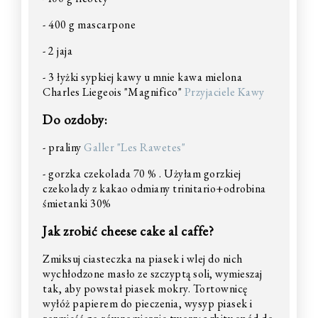
- 400 g mascarpone
- 2 jaja
- 3 łyżki sypkiej kawy u mnie kawa mielona
Charles Liegeois "Magnifico"
Przyjaciele Kawy
Do ozdoby:
- praliny
Galler "Les Rawetes"
- gorzka czekolada 70 % . Użyłam gorzkiej
czekolady z kakao odmiany trinitario+odrobina
śmietanki 30%
Jak zrobić cheese cake al caffe?
Zmiksuj ciasteczka na piasek i wlej do nich
wychłodzone masło ze szczyptą soli, wymieszaj
tak, aby powstał piasek mokry. Tortownicę
wyłóż papierem do pieczenia, wysyp piasek i