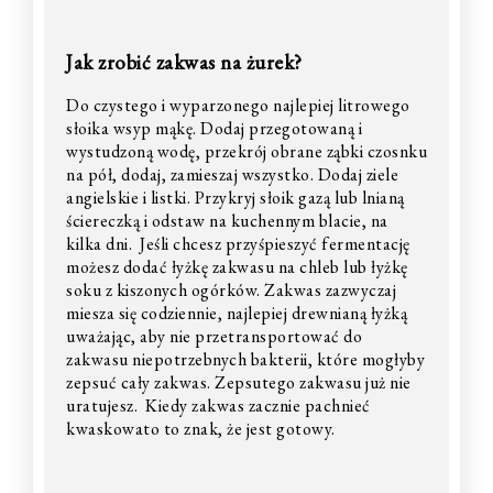
Jak zrobić zakwas na żurek?
Do czystego i wyparzonego najlepiej litrowego
słoika wsyp mąkę. Dodaj przegotowaną i
wystudzoną wodę, przekrój obrane ząbki czosnku
na pół, dodaj, zamieszaj wszystko. Dodaj ziele
angielskie i listki. Przykryj słoik gazą lub lnianą
ściereczką i odstaw na kuchennym blacie, na
kilka dni. Jeśli chcesz przyśpieszyć fermentację
możesz dodać łyżkę zakwasu na chleb lub łyżkę
soku z kiszonych ogórków. Zakwas zazwyczaj
miesza się codziennie, najlepiej drewnianą łyżką
uważając, aby nie przetransportować do
zakwasu niepotrzebnych bakterii, które mogłyby
zepsuć cały zakwas. Zepsutego zakwasu już nie
uratujesz. Kiedy zakwas zacznie pachnieć
kwaskowato to znak, że jest gotowy.