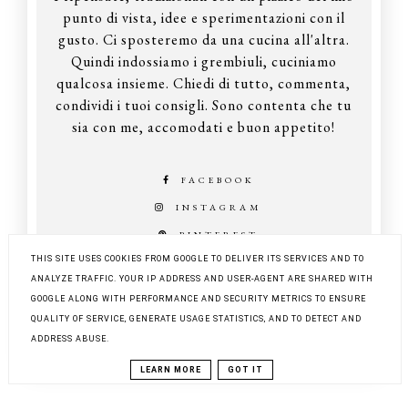
punto di vista, idee e sperimentazioni con il
gusto. Ci sposteremo da una cucina all'altra.
Quindi indossiamo i grembiuli, cuciniamo
qualcosa insieme. Chiedi di tutto, commenta,
condividi i tuoi consigli. Sono contenta che tu
sia con me, accomodati e buon appetito!
FACEBOOK
INSTAGRAM
PINTEREST
THIS SITE USES COOKIES FROM GOOGLE TO DELIVER ITS SERVICES AND TO
ANALYZE TRAFFIC. YOUR IP ADDRESS AND USER-AGENT ARE SHARED WITH
GOOGLE ALONG WITH PERFORMANCE AND SECURITY METRICS TO ENSURE
COPYRIGHT ©
Z KUCHNI DO KUCHNI
QUALITY OF SERVICE, GENERATE USAGE STATISTICS, AND TO DETECT AND
BLOG DESIGN:
KAROGRAFIA.PL
ADDRESS ABUSE.
LEARN MORE
GOT IT