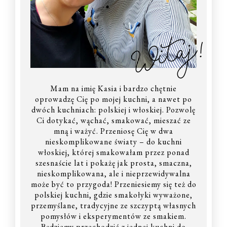
Witaj!
Mam na imię Kasia i bardzo chętnie
oprowadzę Cię po mojej kuchni, a nawet po
dwóch kuchniach: polskiej i włoskiej. Pozwolę
Ci dotykać, wąchać, smakować, mieszać ze
mną i ważyć. Przeniosę Cię w dwa
nieskomplikowane światy – do kuchni
włoskiej, której smakowałam przez ponad
szesnaście lat i pokażę jak prosta, smaczna,
nieskomplikowana, ale i nieprzewidywalna
może być to przygoda! Przeniesiemy się też do
polskiej kuchni, gdzie smakołyki wyważone,
przemyślane, tradycyjne ze szczyptą własnych
pomysłów i eksperymentów ze smakiem.
Będziemy przechodzić z jednej kuchni do