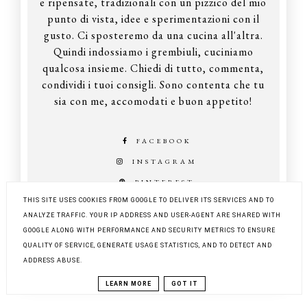
e ripensate, tradizionali con un pizzico del mio
punto di vista, idee e sperimentazioni con il
gusto. Ci sposteremo da una cucina all'altra.
Quindi indossiamo i grembiuli, cuciniamo
qualcosa insieme. Chiedi di tutto, commenta,
condividi i tuoi consigli. Sono contenta che tu
sia con me, accomodati e buon appetito!
FACEBOOK
INSTAGRAM
PINTEREST
THIS SITE USES COOKIES FROM GOOGLE TO DELIVER ITS SERVICES AND TO
ANALYZE TRAFFIC. YOUR IP ADDRESS AND USER-AGENT ARE SHARED WITH
GOOGLE ALONG WITH PERFORMANCE AND SECURITY METRICS TO ENSURE
COPYRIGHT ©
Z KUCHNI DO KUCHNI
QUALITY OF SERVICE, GENERATE USAGE STATISTICS, AND TO DETECT AND
BLOG DESIGN:
KAROGRAFIA.PL
ADDRESS ABUSE.
LEARN MORE
GOT IT